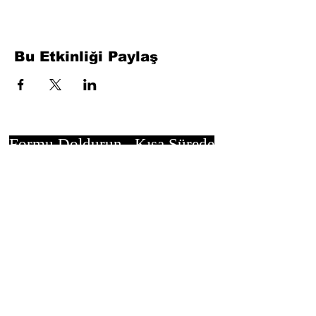
Bu Etkinliği Paylaş
Formu Doldurun. Kısa Sürede
Dönüş Yapacağız
isim, soyisim
Telefon