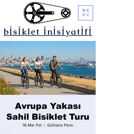
ME
NU
bİsİklet İnİsİyatİfİ
Avrupa Yakası
Sahil Bisiklet Turu
16 Mar Pzt
  |  
Gülhane Parkı