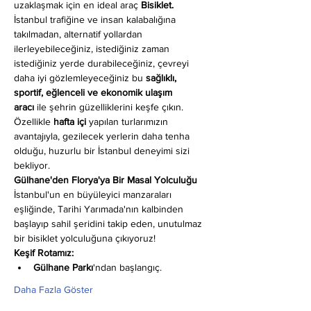
uzaklaşmak için en ideal araç 
Bisiklet.
İstanbul trafiğine ve insan kalabalığına 
takılmadan, alternatif yollardan 
ilerleyebileceğiniz, istediğiniz zaman 
istediğiniz yerde durabileceğiniz, çevreyi 
daha iyi gözlemleyeceğiniz bu 
sağlıklı, 
sportif, eğlenceli ve ekonomik ulaşım 
aracı
 ile şehrin güzelliklerini keşfe çıkın. 
Özellikle 
hafta içi
 yapılan turlarımızın 
avantajıyla, gezilecek yerlerin daha tenha 
olduğu, huzurlu bir İstanbul deneyimi sizi 
bekliyor.
Gülhane'den Florya'ya Bir Masal Yolculuğu
İstanbul'un en büyüleyici manzaraları 
eşliğinde, Tarihi Yarımada'nın kalbinden 
başlayıp sahil şeridini takip eden, unutulmaz 
bir bisiklet yolculuğuna çıkıyoruz!
Keşif Rotamız:
Gülhane Parkı
'ndan başlangıç.
Daha Fazla Göster