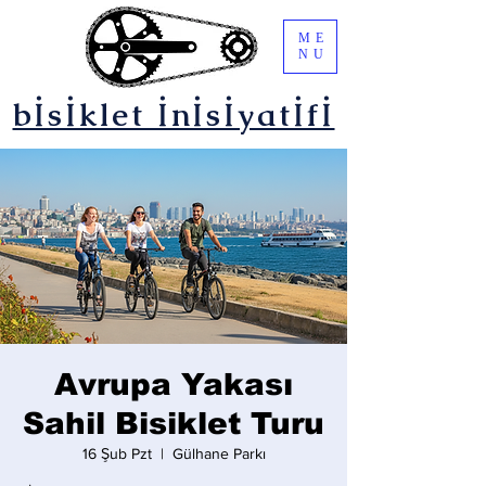
ME
NU
bİsİklet İnİsİyatİfİ
Avrupa Yakası
Sahil Bisiklet Turu
16 Şub Pzt
  |  
Gülhane Parkı