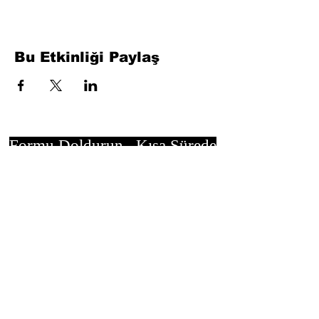
Bu Etkinliği Paylaş
Formu Doldurun. Kısa Sürede
Dönüş Yapacağız
isim, soyisim
Telefon