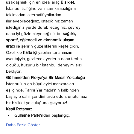
uzaklaşmak için en ideal araç 
Bisiklet.
İstanbul trafiğine ve insan kalabalığına 
takılmadan, alternatif yollardan 
ilerleyebileceğiniz, istediğiniz zaman 
istediğiniz yerde durabileceğiniz, çevreyi 
daha iyi gözlemleyeceğiniz bu 
sağlıklı, 
sportif, eğlenceli ve ekonomik ulaşım 
aracı
 ile şehrin güzelliklerini keşfe çıkın. 
Özellikle 
hafta içi
 yapılan turlarımızın 
avantajıyla, gezilecek yerlerin daha tenha 
olduğu, huzurlu bir İstanbul deneyimi sizi 
bekliyor.
Gülhane'den Florya'ya Bir Masal Yolculuğu
İstanbul'un en büyüleyici manzaraları 
eşliğinde, Tarihi Yarımada'nın kalbinden 
başlayıp sahil şeridini takip eden, unutulmaz 
bir bisiklet yolculuğuna çıkıyoruz!
Keşif Rotamız:
Gülhane Parkı
'ndan başlangıç.
Daha Fazla Göster