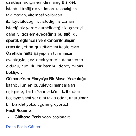
uzaklaşmak için en ideal araç 
Bisiklet.
İstanbul trafiğine ve insan kalabalığına 
takılmadan, alternatif yollardan 
ilerleyebileceğiniz, istediğiniz zaman 
istediğiniz yerde durabileceğiniz, çevreyi 
daha iyi gözlemleyeceğiniz bu 
sağlıklı, 
sportif, eğlenceli ve ekonomik ulaşım 
aracı
 ile şehrin güzelliklerini keşfe çıkın. 
Özellikle 
hafta içi
 yapılan turlarımızın 
avantajıyla, gezilecek yerlerin daha tenha 
olduğu, huzurlu bir İstanbul deneyimi sizi 
bekliyor.
Gülhane'den Florya'ya Bir Masal Yolculuğu
İstanbul'un en büyüleyici manzaraları 
eşliğinde, Tarihi Yarımada'nın kalbinden 
başlayıp sahil şeridini takip eden, unutulmaz 
bir bisiklet yolculuğuna çıkıyoruz!
Keşif Rotamız:
Gülhane Parkı
'ndan başlangıç.
Daha Fazla Göster