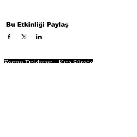
Bu Etkinliği Paylaş
Formu Doldurun. Kısa Sürede
Dönüş Yapacağız
isim, soyisim
Telefon