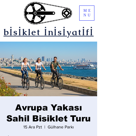
ME
NU
bİsİklet İnİsİyatİfİ
Avrupa Yakası
Sahil Bisiklet Turu
15 Ara Pzt
  |  
Gülhane Parkı