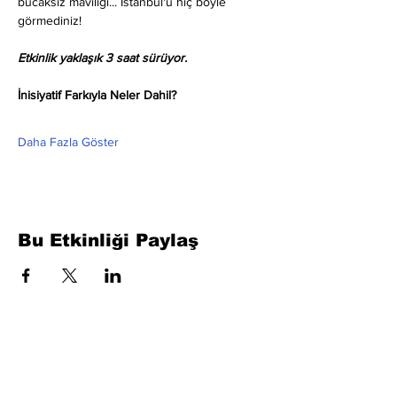
bucaksız maviliği... İstanbul'u hiç böyle 
görmediniz!
Etkinlik yaklaşık 3 saat sürüyor.
İnisiyatif Farkıyla Neler Dahil?
Daha Fazla Göster
Bu Etkinliği Paylaş
Formu Doldurun. Kısa Sürede
Dönüş Yapacağız