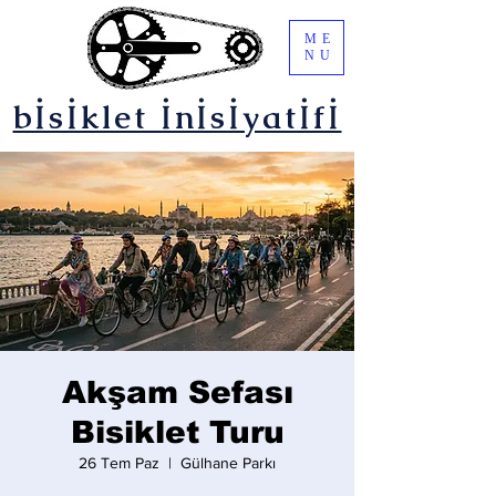
ME
NU
bİsİklet İnİsİyatİfİ
Akşam Sefası
Bisiklet Turu
26 Tem Paz
  |  
Gülhane Parkı