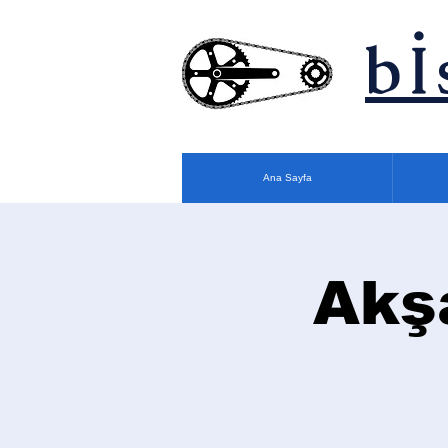
bİ
Ana Sayfa
Akş