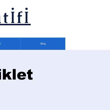
tİfİ
t
Blog
klet