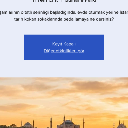
11 Tem Cmt
  |  
Gülhane Parkı
amlarının o tatlı serinliği başladığında, evde oturmak yerine İst
tarih kokan sokaklarında pedallamaya ne dersiniz?
Kayıt Kapalı
Diğer etkinlikleri gör