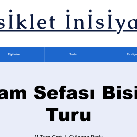
sİklet İnİsİya
Eğitimler
Turlar
Faaliye
am Sefası Bisi
Turu