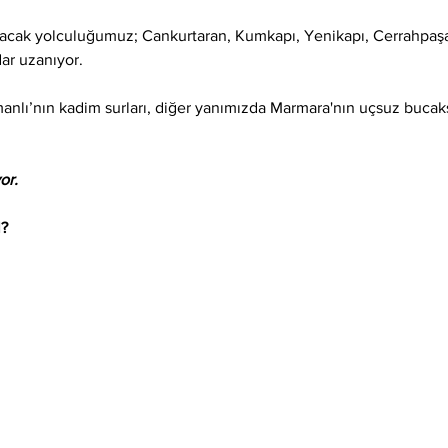
ayacak yolculuğumuz; Cankurtaran, Kumkapı, Yenikapı, Cerrahpaş
dar uzanıyor.
nlı’nın kadim surları, diğer yanımızda Marmara'nın uçsuz bucaksız
or.
l?