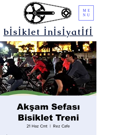
ME
NU
bİsİklet İnİsİyatİfİ
Akşam Sefası
Bisiklet Treni
21 Haz Cmt
  |  
Rez Cafe