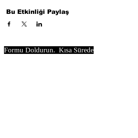
Bu Etkinliği Paylaş
Formu Doldurun. Kısa Sürede
Dönüş Yapacağız
isim, soyisim
Telefon
Bulunduğunuz il ve ilçe