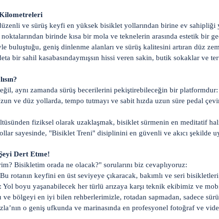
 Kilometreleri
düzenli ve sürüş keyfi en yüksek bisiklet yollarından birine ev sahipliği
noktalarından birinde kısa bir mola ve teknelerin arasında estetik bir ge
yle buluştuğu, geniş dinlenme alanları ve sürüş kalitesini artıran düz zem
eta bir sahil kasabasındaymışsın hissi veren sakin, butik sokaklar ve te
lısın?
eğil, aynı zamanda sürüş becerilerini pekiştirebileceğin bir platformdur:
zun ve düz yollarda, tempo tutmayı ve sabit hızda uzun süre pedal çev
tüsünden fiziksel olarak uzaklaşmak, bisiklet sürmenin en meditatif ha
llar sayesinde, "Bisiklet Treni" disiplinini en güvenli ve akıcı şekilde 
r Şeyi Dert Etme!
rim? Bisikletim orada ne olacak?" sorularını biz cevaplıyoruz:
u rotanın keyfini en üst seviyeye çıkaracak, bakımlı ve seri bisikletleri
 Yol boyu yaşanabilecek her türlü arızaya karşı teknik ekibimiz ve mob
 ve bölgeyi en iyi bilen rehberlerimizle, rotadan sapmadan, sadece sürüş
zla’nın o geniş ufkunda ve marinasında en profesyonel fotoğraf ve video