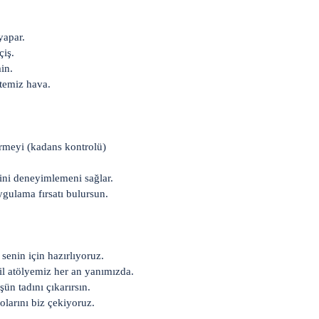
 yapar.
çiş.
in.
rtemiz hava.
irmeyi (kadans kontrolü)
lini deneyimlemeni sağlar.
uygulama fırsatı bulursun.
 senin için hazırlıyoruz.
il atölyemiz her an yanımızda.
ün tadını çıkarırsın.
larını biz çekiyoruz.