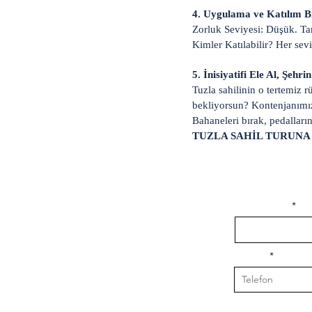
4. Uygulama ve Katılım Bi
Zorluk Seviyesi: Düşük. Ta
Kimler Katılabilir? Her sev
5. İnisiyatifi Ele Al, Şehr
Tuzla sahilinin o tertemiz 
bekliyorsun? Kontenjanımız 
Bahaneleri bırak, pedalları
TUZLA SAHİL TURUNA
isim, soyisim
Telefon
Bulunduğunuz il v