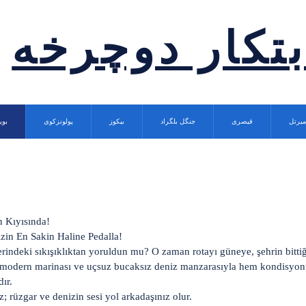
بتکار دوچرخه
میرتل
قیصری
جنگل بلگراد
بیکوز
پولونزکوی
بوی
 Kıyısında!
zin En Sakin Haline Pedalla!
rindeki sıkışıklıktan yoruldun mu? O zaman rotayı güneye, şehrin bittiğ
rı, modern marinası ve uçsuz bucaksız deniz manzarasıyla hem kondisyon
dır.
az; rüzgar ve denizin sesi yol arkadaşınız olur.