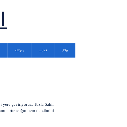
ا
وبلاگ
فعالیت
پاموکاله
i yere çeviriyoruz. Tuzla Sahil
unu artıracağın hem de zihnini