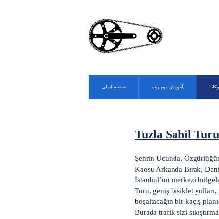
وکادا
آموزش دوچرخه
صفحه اصلی
Tuzla Sahil Turu
Şehrin Ucunda, Özgürlüğün
Kaosu Arkanda Bırak, Deni
İstanbul’un merkezi bölgele
Turu, geniş bisiklet yolla
boşaltacağın bir kaçış planı
Burada trafik sizi sıkıştırm