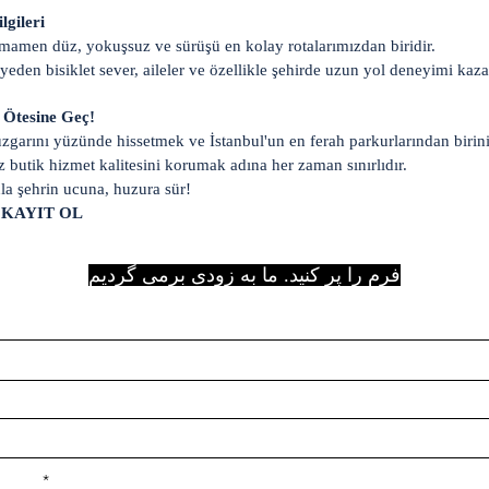
lgileri
mamen düz, yokuşsuz ve sürüşü en kolay rotalarımızdan biridir.
iyeden bisiklet sever, aileler ve özellikle şehirde uzun yol deneyimi kaz
in Ötesine Geç!
rüzgarını yüzünde hissetmek ve İstanbul'un en ferah parkurlarından birin
butik hizmet kalitesini korumak adına her zaman sınırlıdır.
nla şehrin ucuna, huzura sür!
 KAYIT OL
فرم را پر کنید. ما به زودی برمی گردیم
e ilçe