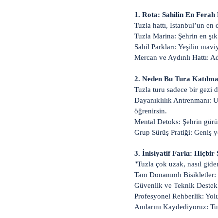
1. Rota: Sahilin En Ferah
Tuzla hattı, İstanbul’un en 
Tuzla Marina: Şehrin en şık 
Sahil Parkları: Yeşilin mavi
Mercan ve Aydınlı Hattı: Ad
2. Neden Bu Tura Katılma
Tuzla turu sadece bir gezi d
Dayanıklılık Antrenmanı: U
öğrenirsin.
Mental Detoks: Şehrin gürül
Grup Sürüş Pratiği: Geniş yo
3. İnisiyatif Farkı: Hiçbi
"Tuzla çok uzak, nasıl gide
Tam Donanımlı Bisikletler: B
Güvenlik ve Teknik Destek:
Profesyonel Rehberlik: Yolu
Anılarını Kaydediyoruz: Tu