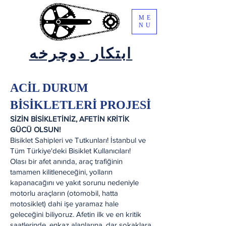
ME
NU
ابتکار دوچرخه
ACİL DURUM
BİSİKLETLERİ PROJESİ
SİZİN BİSİKLETİNİZ, AFETİN KRİTİK
GÜCÜ OLSUN!
Bisiklet Sahipleri ve Tutkunları! İstanbul ve
Tüm Türkiye'deki Bisiklet Kullanıcıları!
Olası bir afet anında, araç trafiğinin
tamamen kilitleneceğini, yolların
kapanacağını ve yakıt sorunu nedeniyle
motorlu araçların (otomobil, hatta
motosiklet) dahi işe yaramaz hale
geleceğini biliyoruz. Afetin ilk ve en kritik
saatlerinde, enkaz alanlarına, dar sokaklara