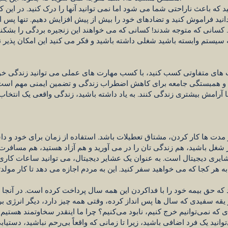
 که باعث ناراحتی شما می شود اما نمی توانید آنها را درک کنید. در این
 دانید فراموش کنید و تضادهای خود را بیش از پیش افزایش دهیم. تنها پس
نی که متوجه شدند! کسانی که می خواهند این زنجیره بردگی را بشکنند
به سیستم وابسته باشید شغلی داشته باشید و فکر می کنید این امکان پذیر
ت های متفاوتی کسب کنید، با کسب مهارت های عملی می توانید زندگی خود
 و همبستگی جامعه برای کاهش اضطراب زندگی و تضمین ایمنی مهم است.
با آرامش بیشتری زندگی کنند. به یاد داشته باشید، زندگی واقعی یک انتخا
مدت ها کار کردن، مشتاق تعطیلات باشد. استفاده از زمان برای خود و د
شغل باشید، هم زندگی تان را در می آورید و هم آزاد هستید، هم مسافرت
یری دیجیتال است. به عنوان یک عشایر دیجیتال، می توانید ساعات کاری خ
 هر کجا که می خواهید سفر کنید. این به مردم اجازه می دهد تا کار مولد
 که حق بیمه خود را با فداکردن این همه سال پرداخت کرده است. در آنجا
ر یقه سفیدی که سال ها پس انداز کرده، وقتی همه چیز دارد، دیگر انرژی ب
‌ای که نمی‌توانیم خرج کنیم، نابود می‌کنیم؟ چرا ما اینقدر سخاوتمند ه
ید یک فرد اضافی باشید، زیرا تا زمانی که واقعاً بی‌رحم نباشید، دستیا