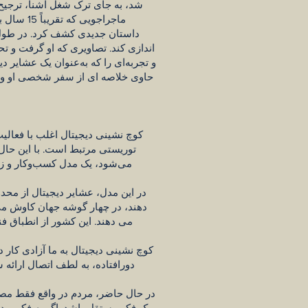
شد، به جای ترک شغل آشنا، ترجیح 
ماجراجوی
داستان جدیدی کشف کرد. در طول ا
اندازی کند. تصاویری که او گرفت و تح
و تجربه‌ای را که به‌عنوان یک عشایر 
حاوی خلاصه ای از سفر شخصی او و ا
کوچ نشینی دیجیتال اغلب با فعالی
توریستی مرتبط است. با این حال،
می‌شود، یک مدل کسب‌وکار و زن
در این مدل، عشایر دیجیتال از مح
دهند، در چهار گوشه جهان کاوش می ک
می دهند. این کشور از انطباق فن
کوچ نشینی دیجیتال به ما آزادی کار 
دورافتاده، به لطف اتصال ارائه 
در حال حاضر، مردم در واقع فقط مصرف
یک فکر مستقل باشد. اگر به فکر پرد