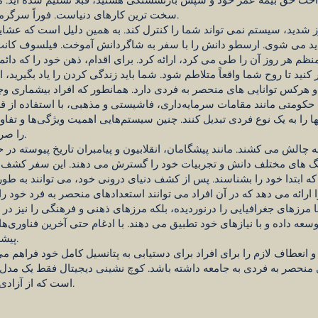
سخت ترین کارهای دنیاست. فوراً سرگرمی دیگری پیدا کنید و این کتاب را ببندید.
ز شدید، سیستم نمی تواند شما را کنترل کند. به همین دلیل است که عشا
پدید می شوی. ارسطو دانش را با سفر به شاگردانش آموخت. فیلسوف کانت 
م هر روز آن را طی می کرد، ارائه کرد. برای اقدام، ذهن خود را که دا
و هرکس توانایی های منحصر به فردی دارد. همانطور که افراد بیشماری و
لف حکومتی مانند مقامات سرمایه‌داری، فاشیستی و مذهبی، با استفاده از
ا را به یک نوع فردی تبدیل کنند. چنین سیستم‌هایی اهمیت ویژگی‌ها و تفاوت
را صرفاً به عنوان عناصر عملکردی می‌نگرند.
ه چالش می کشند. مانند پیشگامان، انقلابیون و پیامبران تاریخ پیوسته در 
نگ های مختلف دانش و تجربیات خود را گسترش می دهند. این سفر کشف و 
رائه می دهد که در آن افراد می توانند استعدادهای منحصر به فرد خود را 
نها مرزهای جغرافیایی را درنوردیده، بلکه مرزهای ذهنی و فرهنگی را نیز در 
وسعه داده و با نیازهای خود تطبیق می دهند. با ادغام حتی آخرین فناوری‌ه
پیشرفت شخصی و اجتماعی کمک می‌کنند.
 انعطاف لازم را برای افراد برای دستیابی به پتانسیل کامل خود فراهم می
منحصر به فردی به جامعه داشته باشد. کوچ نشینی دیجیتال فقط یک مدل 
است که از آزادی فردی و تنوع اجتماعی حمایت می کند.