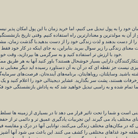
خود را به پول تبدیل می کنیم، اما خرید زمان با این پول امکان پذیر نیس
 و از آن به مولدترین و معنادارترین راه استفاده کنیم. وقتی تاریخ بازن
را از دست بدهند و لذت زندگی خود را از دست بدهید.با گذشت زمان، 
ای زندگی را زیر سوال ببرید. بنابراین، به جای اینکه در کار خود فقط ب
خود با ارزش تر استفاده کنید و به سرگرمی ها بپردازید، وقت خود را با عزیزان خود بگذرانید و سفر کنید.
 احتکارکنندگان دارایی بسیار خوشحال هستند؟ باور کنید آنها به هر طریق مم
یزی نیست جز نقطه ای که در آن به آن دستاورد رسیده اید دیگر معنایی ند
ه باشید. وسایلتان، رویاهایتان، برنامه‌های آینده‌تان، فرصت‌های سرمایه‌
خرفات هستند، پشت سر بگذارید. عشایر دیجیتالی خود را اعلام کنید و یک اس
ما تمام شده و به زامبی تبدیل خواهید شد که به پاداش بازنشستگی خود فک
نی است و شما را تحت تاثیر قرار می دهد تا در بسیاری از زمینه ها تسلط پ
ی مختلف یاد می گیرند. این تجربیات یادگیری عمیق تر و دائمی تر از حفظ
ی که در مکان‌های مختلف زندگی می‌کنند، توانایی آنها در درک و مقایسه ف
طقه خود غذاهای مختلفی را کشف می کنند. این باعث می شود آنها آشپزها 