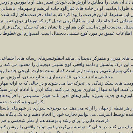
داد آن شغل را مطابق با ارزش‌های خودش تغییر دهد. او با دوربین و دوچر
ی که تقریباً 15 سال به طول انجامید، او در جاده های غبارآلود جاده ابریشم و شهرهای
ین سفرها، او این فرصت را پیدا کرد که به لطف فرصت های ارائه شده ت
قیقاتی که انجام داد، او را به کارآفرینی تبدیل کرد که تورهای دوچرخه را 
دیجیتال به‌دست آورده است گرد هم آورد تا نشان دهد که سبک زندگی فراتر ا
طلاعات عمیق در مورد کوچ نشینی دیجیتال است. امیدوارم این خطوط شما
ت های مدرن و متمرکز دیجیتالی مانند اینفلوئنسرهای رسانه های اجتماعی،
 این درک پتانسیل و دامنه واقعی کوچ نشینی دیجیتال را محدود می کند. رو
دگی بسیار غنی‌تر و ریشه‌دارتر است که از سنت تجارت تاریخی جاده ابر
مختلفی مانند نساجی، غذا، معماری، صنایع دستی، آموزش، بهداشت، هنر و فرهنگ را پوشش می‌دهد.
دودیت های سبک زندگی بی تحرک جدا می شوند و در حالی که به ارائه مهار
نند. آنها نه تنها از فناوری پیروی می کنند، بلکه آن را با ادغام آن در 
اوری‌های جدید، به‌ویژه نوآوری‌های اخیر مانند هوش مصنوعی، با فرآیندهای
کارایی و هم کیفیت خدماتی را که ارائه می‌دهد افزایش می‌دهد.
در هر نقطه از جهان را ارائه می دهد. چه دوچرخه سواری در شهرهای باستان
شده توسط اینترنت، می توانیم تجارت خود را انجام دهیم و به یک پایگاه 
فرصت هایی را برای رشد و توسعه هم از نظر شخصی و هم از نظر حرفه ای برای ما فراهم می کند.
 می کنند. در حالی که توصیه می‌کردیم فیوز تولید واقعی را روشن کنیم، 
اخت حق بیمه عمر خود و سپس بازنشستگی هستید، قبلا تسلیم شده اید. متقا