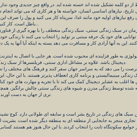
از دو کلمه تشکیل شده اند خسته شده اید. در واقع چیز جدیدی وجود ندارد.
 تاریخ، نیازهای اساسی انسان، خواسته ها و هر کاری که می تواند انجام 
ع نیازهای اولیه خود مانند غذا، سرپناه کار می کنید و پول را صرف این نی
باطل است. کار کنید تا زندگی کنید، زندگی کنید تا کار کنید…
 توانایی های خود یک حرفه مبتنی بر تولید را انتخاب می کنند تا زندگی خود 
ند. این به آنها آزادی کار و مسافرت می دهد بسته به اینکه آیا آنها به یک
ولوژی به طور فزاینده ای محبوب شده است. هر جایی با اتصال به اینترنت
دیجیتال باشد. علاوه بر مشاغل اداری سنتی، فریلنسرها از سبک زندگی عشایری دیجیتال استقبال می کنند.
 فرصت را می دهد که به سراسر جهان سفر کنند و فرهنگ های مختلف را تج
 زندگی مینیمالیستی و برنامه کاری انعطاف پذیرتر هستند. با این حال، ا
 شده توسط زندگی مدرن و شیوه های زندگی سنتی چالش برانگیز، همچنین
تری از جهان به دست آورند و از نظر شخصی و حرفه ای رشد کنند.
 سبک های زندگی در تاریخ بشر است و سابقه ای طولانی دارد. کوچ نشینی ب
جاری منجر به جابجایی از منطقه ای به منطقه دیگر شده است. بشریت از
جوامع سکونتگاه ثابت را انتخاب کردند. با این حال هنوز هم هستند کسان