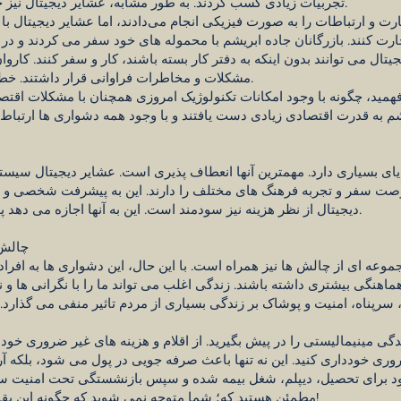
تجربیات زیادی کسب کردند. به طور مشابه، عشایر دیجیتال نیز چیزهای جدید بسیاری را تجربه می کنند.
رت و ارتباطات را به صورت فیزیکی انجام می‌دادند، اما عشایر دیجیتال با ب
جارت کنند. بازرگانان جاده ابریشم با محموله های خود سفر می کردند و د
تال می توانند بدون اینکه به دفتر کار بسته باشند، کار و سفر کنند. کارو
مشکلات و مخاطرات فراوانی قرار داشتند. خطر عشایر دیجیتال بودن بسیار کم است.
فهمید، چگونه با وجود امکانات تکنولوژیک امروزی همچنان با مشکلات اقت
شم به قدرت اقتصادی زیادی دست یافتند و با وجود همه دشواری ها ارتباط
ی بسیاری دارد. مهمترین آنها انعطاف پذیری است. عشایر دیجیتال سیست
فرصت سفر و تجربه فرهنگ های مختلف را دارند. این به پیشرفت شخصی و ح
دیجیتال از نظر هزینه نیز سودمند است. این به آنها اجازه می دهد پول پس انداز کنند و آزادانه تر خرج کنند.
چالش 
وعه ای از چالش ها نیز همراه است. با این حال، این دشواری ها به افراد
 هماهنگی بیشتری داشته باشند. زندگی اغلب می تواند ما را با نگرانی ها و 
ا، سرپناه، امنیت و پوشاک بر زندگی بسیاری از مردم تاثیر منفی می گذارد. 
ی مینیمالیستی را در پیش بگیرید. از اقلام و هزینه های غیر ضروری خوددار
ری خودداری کنید. این نه تنها باعث صرفه جویی در پول می شود، بلکه آر
خود برای تحصیل، دیپلم، شغل بیمه شده و سپس بازنشستگی تحت امنیت سی
مطمئن هستید که؛ شما متوجه نمی شوید که چگونه این یقین شما را به یک برده تبدیل کرده است!