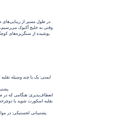
در طول مسیر از زیبایی‌های طبیعی لذت می‌بریم. در همراهی با جنگل‌های کاج و منظره دریای اژه، سواری آرامش‌بخشی را تجربه می‌کنیم.
وقتی به خلیج آکبوک می‌رسیم، 
پوشیده از سنگریزه‌های کوچک 
ایمنی: یک یا چند وسیله نقلی
پشتیبانی: در هرگونه وضعیت اضطراری یا مشکلی که پیش بیاید، وسایل نقلیه اسکورت می‌توانند فورا مداخله کنند.
انعطاف‌پذیری: هنگامی که در 
نقلیه اسکورت شوید یا دوچرخه خ
پشتیبانی لجستیکی: در مواقع ضروری، از وسایل نقلیه اسکورت می‌توان برای تامین نیازهای شما مانند تجهیزات، آب یا غذا استفاده کرد.