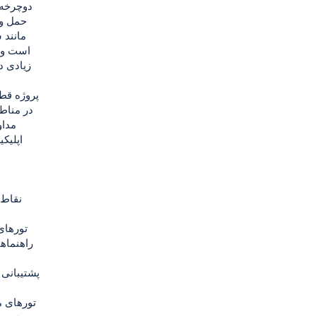
دوچرخه 
حمل و 
مانند 
است و ب
زیادی د
پروژه قطا
در مناط
مداو
اپلیک
راهنماها