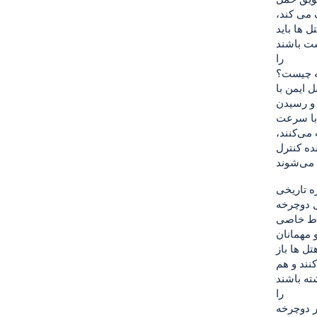
 می کند،
ل ها باید
را
ه چیست؟
 ایمن با
 و رسیدن
 با سرعت
می‌کنند،
ده کنترل
ل دوچرخه
قاط خاصی
 مهمانان
تل ها باز
نند و هم
را