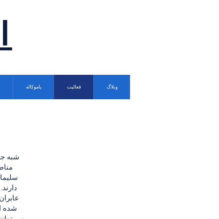
ا
وبلاگ
فعالیت
پاموکاله
شبه جز
مناط
سلیمان
دارند.
عابران
شده اس
می توانن