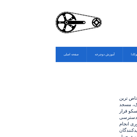
وکادا
آموزش دوچرخه
صفحه اصلی
خاص ترین
رک، مسجد
سکو قرار
ش دسترسی
ری انجام
دکنندگان
شویق حمل