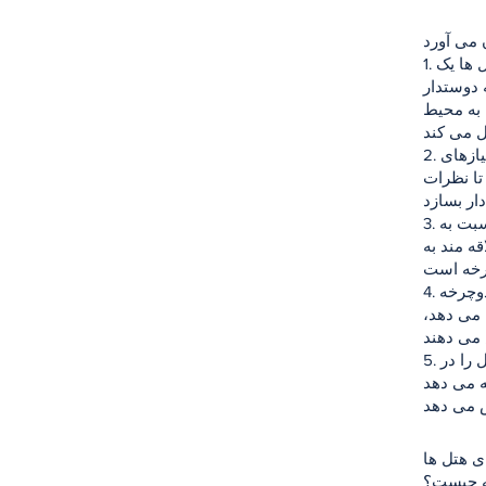
1. تصویر دوستدار محیط زیست: گواهینامه هتل دوستدار دوچرخه نشان می دهد که هتل ها یک
 دوستدار
 به محیط
2. افزایش رضایت مشتری: هتل هایی که خدمات دوچرخه پسند ارائه می دهند با رفع نیازهای
تا نظرات
3. مزیت رقابتی: گواهینامه هتل دوستدار دوچرخه به هتل ها مزیت رقابتی و تمایز نسبت به
ه مند به
4. سود اقتصادی: گردشگری با دوچرخه درآمد اضافی برای هتل ها فراهم می کند. دوچرخه
 می دهد،
5. ترویج زندگی سالم و فعال: هتل های دوستدار دوچرخه، سبک زندگی سالم و فعال را در
ه می دهد
ه چیست؟