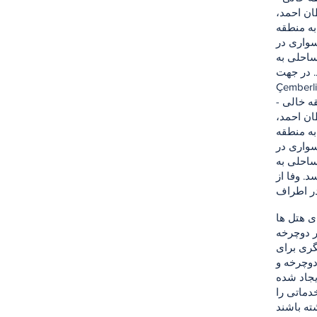
ان احمد،
Küçükayaso
سواری در
 مهمانان را از هتل های منطقه لاللی جمع آوری می کند و
Saraçhane، Vezneci،
- مسیر گرند تور: لوکوموتیو قطار دوچرخه در ساعات اولیه صبح و عصر که منطقه خالی
ان احمد،
Küçükayaso
سواری در
 مهمانان را از هتل های منطقه لاللی جمع آوری می کند و
هد، از طریق جاده ساحلی
ر دوچرخه
ری برای
دوچرخه و
یجاد شده
دماتی را