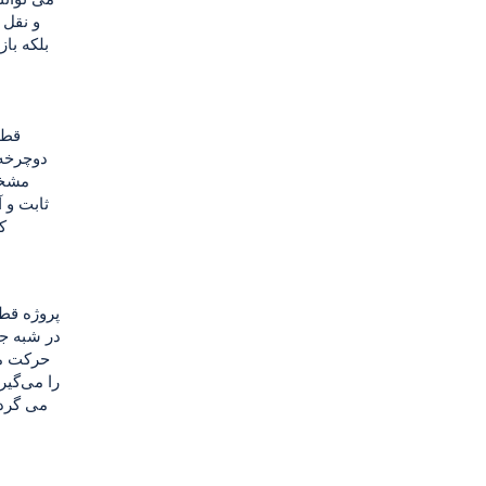
و نقل 
بلکه باز
قطا
دوچرخه 
مشخص
ثابت و 
ک
پروژه قطا
در شبه جز
حرکت می
را می‌گیر
می گردا