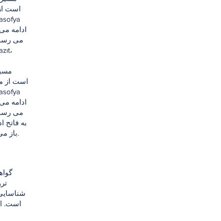
است از
ادامه می 
است از مق
ادامه می 
در اطراف Cibali، Fener، Balat، Ayvansaray، Eyüp و شاخ طلایی به Sirkeci باز می گردد.
گواه
تر
شناسایی 
است. ای