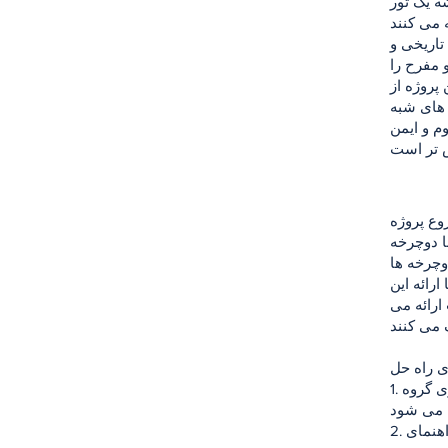
ه یک تور
تاریخی و
 مفرح را
 پروژه از
های شبه
م و ایمن
ا دوچرخه
وچرخه ها
ارائه این
ارائه می
1. آژانس گردشگری گروه A: تورهای دوچرخه سواری با خدمات آژانس مانند تورهای راهنما،
2. ابتکار دوچرخه: فعالیت هایی مانند مطالعه مسیر مورد نیاز برای قطار دوچرخه، راهنمای