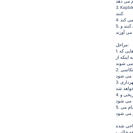
ها اجازه می دهد از طریق سیستم لیزینگ دوچرخه خود، دوچرخه کرایه
کنند.
5. هتل های شبه جزیره تاریخی: با شرکت در پروژه دوچرخه های خود را دریافت می کنند و
مراحل:
1. تعیین هتل ها: هتل هایی که مشمول پروژه خواهند شد باید مشخص شوند. هتل هایی که
اینکه از
2. آماده سازی مسیر دوچرخه: وقتی مسیر دوچرخه آماده شد، کار فیلمبرداری و عکاسی
3. ساماندهی راه: در صورت وجود اشکال در مسیر تعیین شده، تمهیدات از سوی شهرداری
4. زمان و راهنماها: روزها، زمان ها و نقاط شروع قطار دوچرخه سواری شبه جزیره تاریخی و
5. ارتقاء رسانه ای: با مشخص شدن این مراحل، فعالیت های تبلیغاتی رسانه ای انجام می
- مسیر کوچک تور: لوکوموتیو قطار دوچرخه در ساعات اولیه صبح و عصر که منطقه خالی