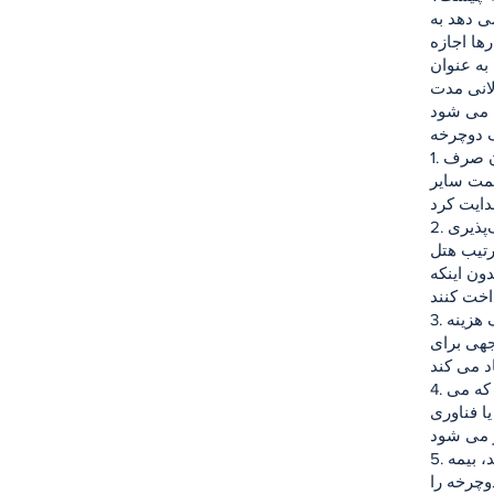
ی دهد به
ها اجازه
به عنوان
لانی مدت
1. صرفه جویی در سرمایه: اجاره دوچرخه به هتل ها این امکان را می دهد که بدون صرف
سمت سایر
2. طرح‌های پرداخت انعطاف‌پذیر: شرکت‌های لیزینگ اغلب طرح‌های پرداخت انعطاف‌پذیری
رتیب هتل
دون اینکه
3. مزایای مالیاتی: پرداخت های اجاره ای که از طریق لیزینگ انجام می شود، عموماً یک هزینه
جهی برای
4. دسترسی آسان به فناوری: لیزینگ فرصتی عالی برای کسب و کارهایی است که می
ا فناوری
5. تسهیلات عملیاتی: شرکت های لیزینگ خدمات مشاوره ای را در معاملاتی مانند خرید، بیمه
دوچرخه را