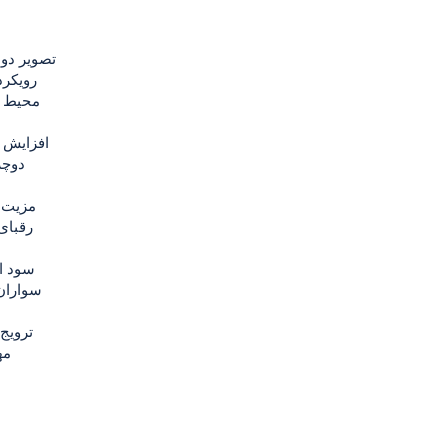
رویکرد
محیط ز
دوچر
رقبای
سواران 
مه