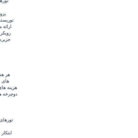
تورها
پرو
توریستی
ارائه 
رویکر
جزیره
هر هتل
های خ
هزینه های
دوچرخه ها