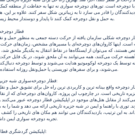
با دوچرخه است. تورهای دوچرخه سواری نه تنها به حفاظت از منطقه کمک
دیدکنندگان را قادر می سازد تا به زیباترین شکل سفر کنند. علاوه بر این، هت
به حمل و نقل دوچرخه کمک کنند تا پایدار و دوستدار محیط زیست باشند.
قطار دوچرخ
ر دوچرخه شکلی سازمان یافته از حرکت دسته جمعی به منظور حمل و نقل
است. اینها کاروان‌های دوچرخه‌ای با مسیرهای مشخص، زمان‌های حرکت
 هستند، که می‌توان از ایستگاه‌ها در نقاط انتقال به یکدیگر ملحق شد،
آهسته حرکت می‌کنند، همه می‌توانند به آن ملحق شوند، در یک فایل حرکت 
ه توسط یک دوچرخه لوکوموتیو هدایت می‌شوند و توسط دوچرخه دنبال‌کنن
می‌شوند، و برای سفرهای توریستی یا حمل‌ونقل روزانه استفاده می‌شوند.
قطار دوچرخه‌سواری شبه جزیره تاریخی:
ر دوچرخه واقع بینانه ترین و کاربردی ترین راه حل برای تشویق حمل و نق
یره تاریخی است. در چارچوب این پروژه، کاروان‌های دوچرخه‌ای که از ن
‌کنند از مقابل هتل‌های موجود در اپلیکیشن قطار دوچرخه عبور می‌کنند و
ند. توری با راهنما و ایمن در شبه جزیره تاریخی ارائه می دهد و شما را به ه
ند. به این ترتیب، بازدیدکنندگان می توانند هم مکان های تاریخی را کشف ک
تجربه دوچرخه سواری ایمن داشته باشند.
اپلیکیشن گردشگری قطار دوچرخه: