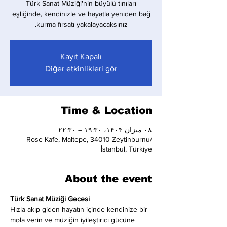
Türk Sanat Müziği'nin büyülü tınıları
eşliğinde, kendinizle ve hayatla yeniden bağ
kurma fırsatı yakalayacaksınız.
Kayıt Kapalı
Diğer etkinlikleri gör
Time & Location
۰۸ میزان ۱۴۰۴، ۱۹:۳۰ – ۲۲:۳۰
Rose Kafe, Maltepe, 34010 Zeytinburnu/
İstanbul, Türkiye
About the event
Türk Sanat Müziği Gecesi
Hızla akıp giden hayatın içinde kendinize bir 
mola verin ve müziğin iyileştirici gücüne 