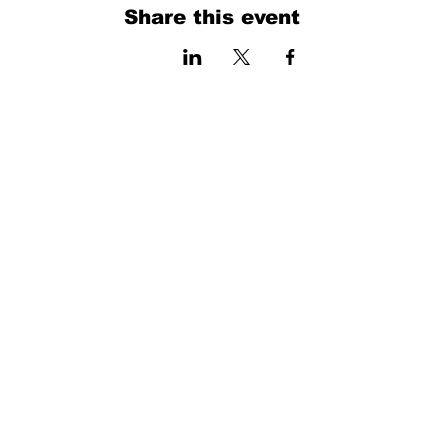
Share this event
فرم را پر کنید. ما به زودی برمی گردیم
isim, soyisim
Telefon
Bulunduğunuz il ve ilçe
Konu