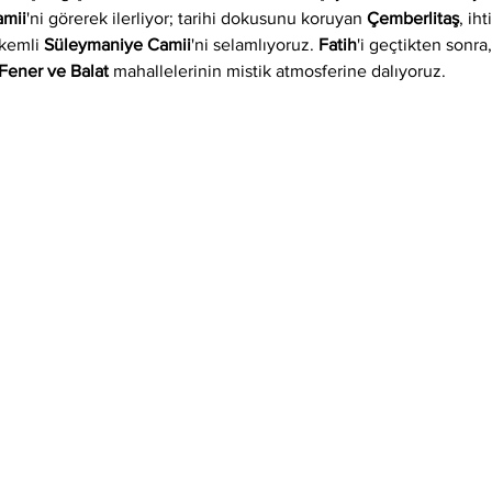
amii
'ni görerek ilerliyor; tarihi dokusunu koruyan 
Çemberlitaş
, iht
kemli 
Süleymaniye Camii
'ni selamlıyoruz. 
Fatih
'i geçtikten sonra
Fener ve Balat
 mahallelerinin mistik atmosferine dalıyoruz.