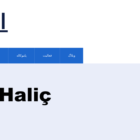
ا
وبلاگ
فعالیت
پاموکاله
Haliç