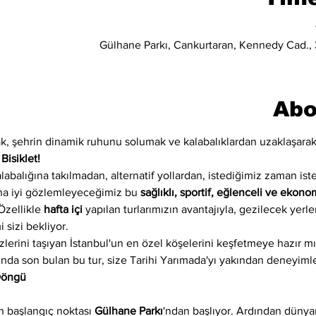
Gülhane Parkı, Cankurtaran, Kennedy Cad., 3
Abo
, şehrin dinamik ruhunu solumak ve kalabalıklardan uzaklaşarak e
 
Bisiklet!
alabalığına takılmadan, alternatif yollardan, istediğimiz zaman ist
ha iyi gözlemleyeceğimiz bu 
sağlıklı, sportif, eğlenceli ve ekono
Özellikle 
hafta içi
 yapılan turlarımızın avantajıyla, gezilecek yerl
 sizi bekliyor.
k izlerini taşıyan İstanbul'un en özel köşelerini keşfetmeye hazır 
arında son bulan bu tur, size Tarihi Yarımada'yı yakından deneyiml
 Döngü
 başlangıç noktası 
Gülhane Parkı
'ndan başlıyor. Ardından dünyan