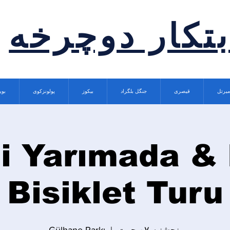
بتکار دوچرخه
میرتل
قیصری
جنگل بلگراد
بیکوز
پولونزکوی
بوی
hi Yarımada & 
Bisiklet Turu