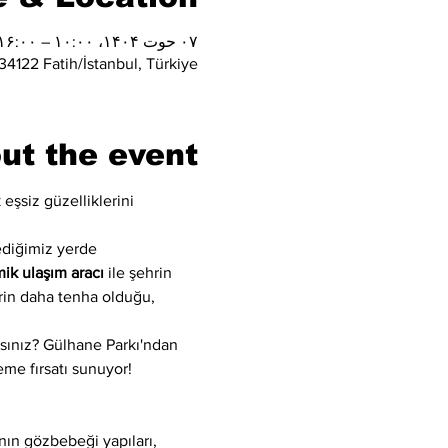
۰۷ حوت ۱۴۰۴، ۱۰:۰۰ – ۱۶:۰۰
4122 Fatih/İstanbul, Türkiye
ut the event
şsiz güzelliklerini 
ediğimiz yerde 
mik ulaşım aracı
 ile şehrin 
erin daha tenha olduğu, 
mısınız? Gülhane Parkı'ndan 
eme fırsatı sunuyor!
ın gözbebeği yapıları, 