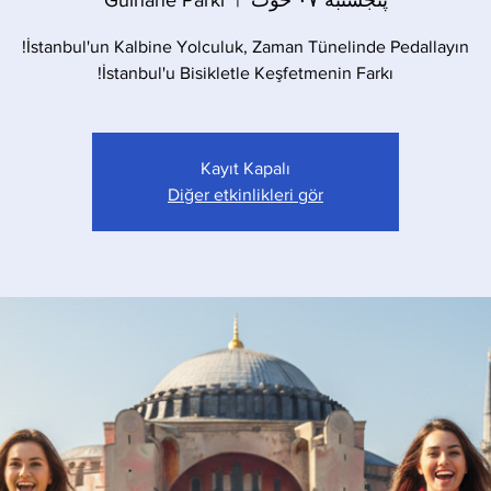
پنجشنبه ۰۷ حوت
  |  
Gülhane Parkı
İstanbul'u Bisikletle Keşfetmenin Farkı!
Kayıt Kapalı
Diğer etkinlikleri gör