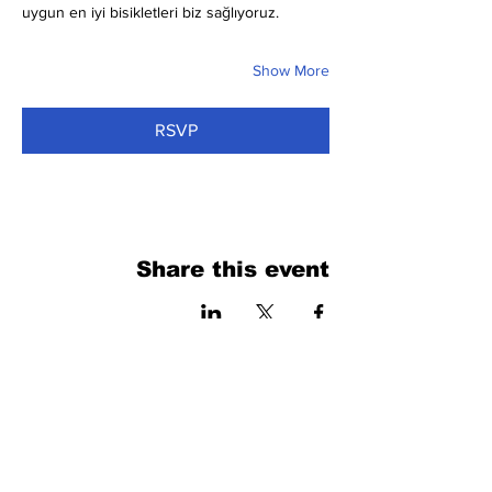
uygun en iyi bisikletleri biz sağlıyoruz.
Show More
RSVP
Share this event
فرم را پر کنید. ما به زودی برمی گردیم
isim, soyisim