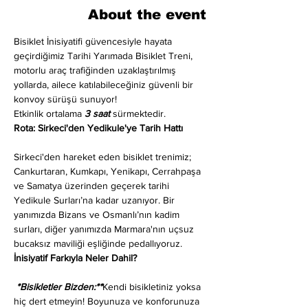
About the event
Bisiklet İnisiyatifi güvencesiyle hayata 
geçirdiğimiz Tarihi Yarımada Bisiklet Treni, 
motorlu araç trafiğinden uzaklaştırılmış 
yollarda, ailece katılabileceğiniz güvenli bir 
konvoy sürüşü sunuyor!
Etkinlik ortalama 
3 saat
 sürmektedir.
Rota: Sirkeci'den Yedikule'ye Tarih Hattı
Sirkeci'den hareket eden bisiklet trenimiz; 
Cankurtaran, Kumkapı, Yenikapı, Cerrahpaşa 
ve Samatya üzerinden geçerek tarihi 
Yedikule Surları’na kadar uzanıyor. Bir 
yanımızda Bizans ve Osmanlı’nın kadim 
surları, diğer yanımızda Marmara'nın uçsuz 
bucaksız maviliği eşliğinde pedallıyoruz.
İnisiyatif Farkıyla Neler Dahil?
 *Bisikletler Bizden:**
Kendi bisikletiniz yoksa 
hiç dert etmeyin! Boyunuza ve konforunuza 