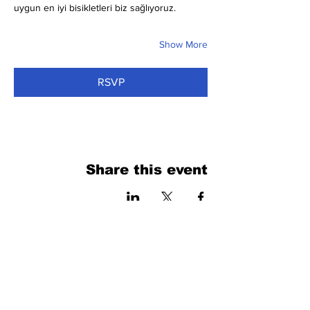
uygun en iyi bisikletleri biz sağlıyoruz.
Show More
RSVP
Share this event
فرم را پر کنید. ما به زودی برمی گردیم
isim, soyisim