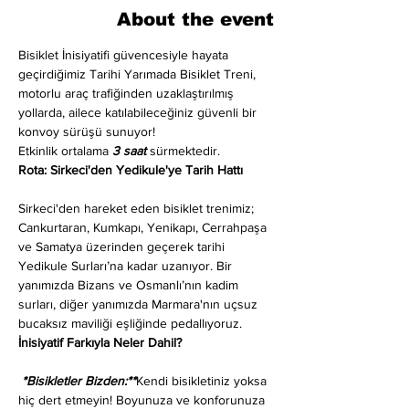
About the event
Bisiklet İnisiyatifi güvencesiyle hayata 
geçirdiğimiz Tarihi Yarımada Bisiklet Treni, 
motorlu araç trafiğinden uzaklaştırılmış 
yollarda, ailece katılabileceğiniz güvenli bir 
konvoy sürüşü sunuyor!
Etkinlik ortalama 
3 saat
 sürmektedir.
Rota: Sirkeci'den Yedikule'ye Tarih Hattı
Sirkeci'den hareket eden bisiklet trenimiz; 
Cankurtaran, Kumkapı, Yenikapı, Cerrahpaşa 
ve Samatya üzerinden geçerek tarihi 
Yedikule Surları’na kadar uzanıyor. Bir 
yanımızda Bizans ve Osmanlı’nın kadim 
surları, diğer yanımızda Marmara'nın uçsuz 
bucaksız maviliği eşliğinde pedallıyoruz.
İnisiyatif Farkıyla Neler Dahil?
 *Bisikletler Bizden:**
Kendi bisikletiniz yoksa 
hiç dert etmeyin! Boyunuza ve konforunuza 