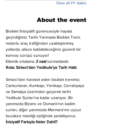
View all ۲۲ dates
About the event
Bisiklet İnisiyatifi güvencesiyle hayata 
geçirdiğimiz Tarihi Yarımada Bisiklet Treni, 
motorlu araç trafiğinden uzaklaştırılmış 
yollarda, ailece katılabileceğiniz güvenli bir 
konvoy sürüşü sunuyor!
Etkinlik ortalama 
3 saat
 sürmektedir.
Rota: Sirkeci'den Yedikule'ye Tarih Hattı
Sirkeci'den hareket eden bisiklet trenimiz; 
Cankurtaran, Kumkapı, Yenikapı, Cerrahpaşa 
ve Samatya üzerinden geçerek tarihi 
Yedikule Surları’na kadar uzanıyor. Bir 
yanımızda Bizans ve Osmanlı’nın kadim 
surları, diğer yanımızda Marmara'nın uçsuz 
bucaksız maviliği eşliğinde pedallıyoruz.
İnisiyatif Farkıyla Neler Dahil?