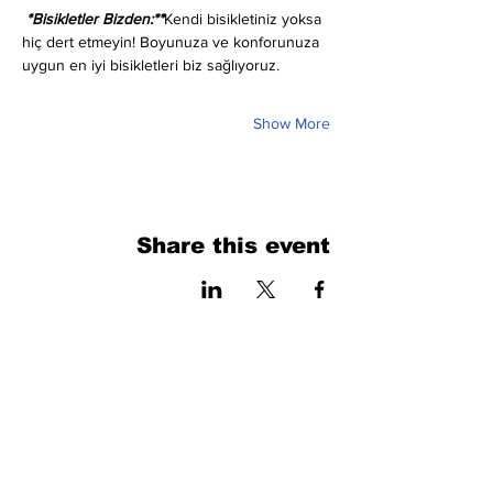
 *Bisikletler Bizden:**
Kendi bisikletiniz yoksa 
hiç dert etmeyin! Boyunuza ve konforunuza 
uygun en iyi bisikletleri biz sağlıyoruz.
Show More
Share this event
فرم را پر کنید. ما به زودی برمی گردیم
isim, soyisim