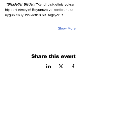
 *Bisikletler Bizden:**
Kendi bisikletiniz yoksa 
hiç dert etmeyin! Boyunuza ve konforunuza 
uygun en iyi bisikletleri biz sağlıyoruz.
Show More
Share this event
فرم را پر کنید. ما به زودی برمی گردیم
isim, soyisim