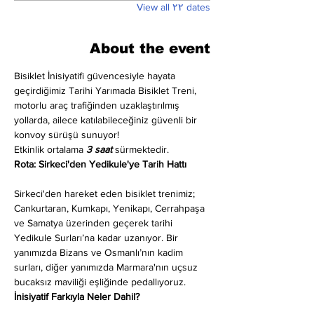
View all ۲۲ dates
About the event
Bisiklet İnisiyatifi güvencesiyle hayata 
geçirdiğimiz Tarihi Yarımada Bisiklet Treni, 
motorlu araç trafiğinden uzaklaştırılmış 
yollarda, ailece katılabileceğiniz güvenli bir 
konvoy sürüşü sunuyor!
Etkinlik ortalama 
3 saat
 sürmektedir.
Rota: Sirkeci'den Yedikule'ye Tarih Hattı
Sirkeci'den hareket eden bisiklet trenimiz; 
Cankurtaran, Kumkapı, Yenikapı, Cerrahpaşa 
ve Samatya üzerinden geçerek tarihi 
Yedikule Surları’na kadar uzanıyor. Bir 
yanımızda Bizans ve Osmanlı’nın kadim 
surları, diğer yanımızda Marmara'nın uçsuz 
bucaksız maviliği eşliğinde pedallıyoruz.
İnisiyatif Farkıyla Neler Dahil?