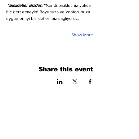
 *Bisikletler Bizden:**
Kendi bisikletiniz yoksa 
hiç dert etmeyin! Boyunuza ve konforunuza 
uygun en iyi bisikletleri biz sağlıyoruz.
Show More
Share this event
فرم را پر کنید. ما به زودی برمی گردیم
isim, soyisim