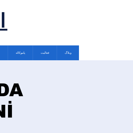
ا
وبلاگ
فعالیت
پاموکاله
DA
Nİ