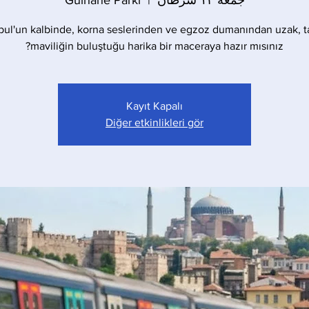
جمعه ۱۲ سرطان
  |  
Gülhane Parkı
bul'un kalbinde, korna seslerinden ve egzoz dumanından uzak, t
maviliğin buluştuğu harika bir maceraya hazır mısınız?
Kayıt Kapalı
Diğer etkinlikleri gör