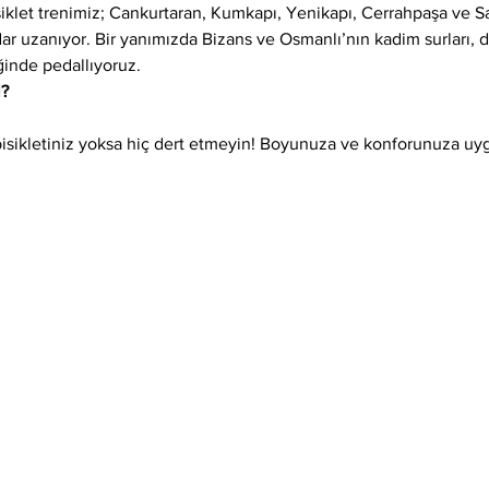
siklet trenimiz; Cankurtaran, Kumkapı, Yenikapı, Cerrahpaşa ve 
adar uzanıyor. Bir yanımızda Bizans ve Osmanlı’nın kadim surları,
ğinde pedallıyoruz.
l?
isikletiniz yoksa hiç dert etmeyin! Boyunuza ve konforunuza uygun