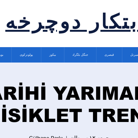
بتکار دوچرخه
میرتل
قیصری
جنگل بلگراد
بیکوز
پولونزکوی
بوی
ARİHİ YARIMA
İSİKLET TRE