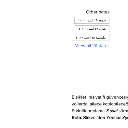
Other dates
جمعه ۱۶ اسد، ۱۰:۰۰
شنبه ۱۷ اسد، ۱۰:۰۰
یکشنبه ۱۸ اسد، ۱۰:۰۰
View all ۲۵ dates
Bisiklet İnisiyatifi güvences
yollarda, ailece katılabilec
Etkinlik ortalama 
3 saat
 sürm
Rota: Sirkeci'den Yedikule'ye