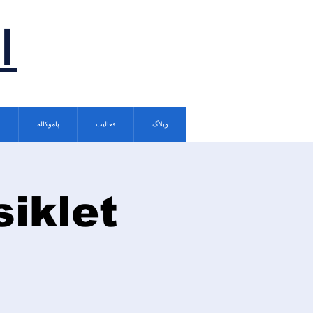
ا
وبلاگ
فعالیت
پاموکاله
siklet