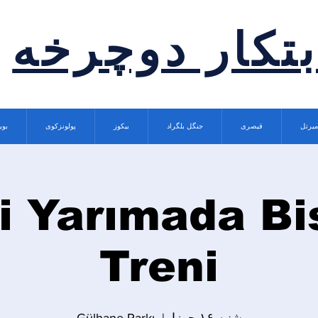
بتکار دوچرخه
میرتل
قیصری
جنگل بلگراد
بیکوز
پولونزکوی
بوی
i Yarımada Bi
Treni