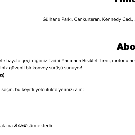
Gülhane Parkı, Cankurtaran, Kennedy Cad., 3
Abo
iyle hayata geçirdiğimiz Tarihi Yarımada Bisiklet Treni, motorlu ara
eğiniz güvenli bir konvoy sürüşü sunuyor!
s)
eçin, bu keyifli yolculukta yerinizi alın:
talama 
3 saat
 sürmektedir.