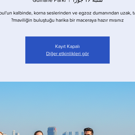
شنبه ۱۶ جوزا
  |  
Gülhane Parkı
bul'un kalbinde, korna seslerinden ve egzoz dumanından uzak, t
maviliğin buluştuğu harika bir maceraya hazır mısınız?
Kayıt Kapalı
Diğer etkinlikleri gör