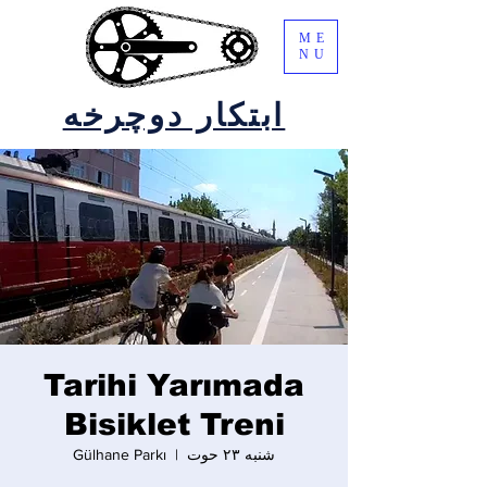
ME
NU
ابتکار دوچرخه
Tarihi Yarımada
Bisiklet Treni
شنبه ۲۳ حوت
  |  
Gülhane Parkı