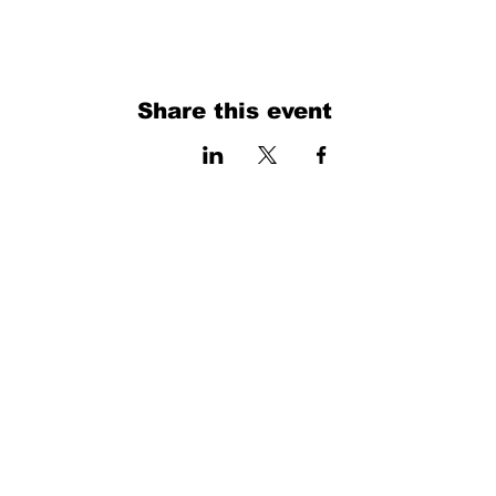
Share this event
فرم را پر کنید. ما به زودی برمی گردیم
isim, soyisim
Telefon
Bulunduğunuz il ve ilçe