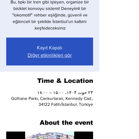
Bu, tıpkı bir tren gibi işleyen, organize bir
bisiklet konvoyu sistemi! Deneyimli bir
"lokomotif" rehber eşliğinde, güvenli ve
eğlenceli bir şekilde İstanbul'un kalbini
keşfedeceksiniz.
Kayıt Kapalı
Diğer etkinlikleri gör
Time & Location
۲۳ حوت ۱۴۰۴، ۱۵:۰۰ – ۱۸:۰۰
Gülhane Parkı, Cankurtaran, Kennedy Cad.,
34122 Fatih/İstanbul, Türkiye
About the event