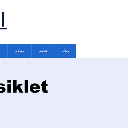
ا
وبلاگ
فعالیت
پاموکاله
siklet