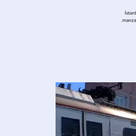
İstan
manzar