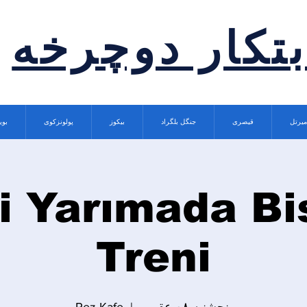
بتکار دوچرخه
میرتل
قیصری
جنگل بلگراد
بیکوز
پولونزکوی
بوی
i Yarımada Bi
Treni