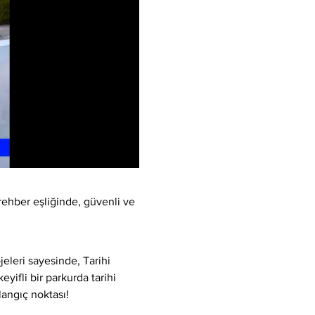
rehber eşliğinde, güvenli ve 
eleri sayesinde, Tarihi 
yifli bir parkurda tarihi 
langıç noktası!