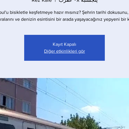
پنجشنبه ۰۸ عقرب
  |  
Rez Kafe
bul'u bisikletle keşfetmeye hazır mısınız? Şehrin tarihi dokusunu,
alarını ve denizin esintisini bir arada yaşayacağınız yepyeni bir 
Kayıt Kapalı
Diğer etkinlikleri gör