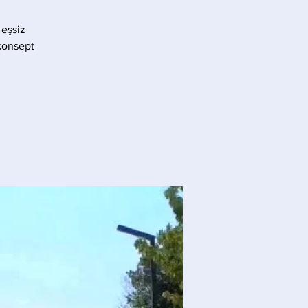
 eşsiz
konsept.