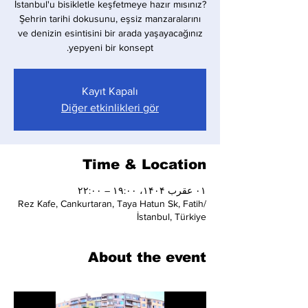
İstanbul'u bisikletle keşfetmeye hazır mısınız?
Şehrin tarihi dokusunu, eşsiz manzaralarını
ve denizin esintisini bir arada yaşayacağınız
yepyeni bir konsept.
Kayıt Kapalı
Diğer etkinlikleri gör
Time & Location
۰۱ عقرب ۱۴۰۴، ۱۹:۰۰ – ۲۲:۰۰
Rez Kafe, Cankurtaran, Taya Hatun Sk, Fatih/
İstanbul, Türkiye
About the event