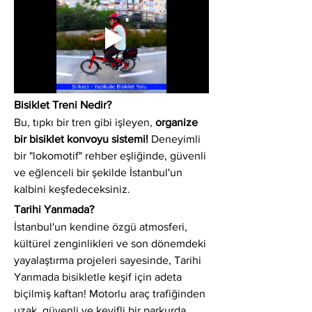
Bisiklet Treni Nedir?
Bu, tıpkı bir tren gibi işleyen, 
organize 
bir bisiklet konvoyu sistemi!
 Deneyimli 
bir "lokomotif" rehber eşliğinde, güvenli 
ve eğlenceli bir şekilde İstanbul'un 
kalbini keşfedeceksiniz.
Tarihi Yarımada?
İstanbul'un kendine özgü atmosferi, 
kültürel zenginlikleri ve son dönemdeki 
yayalaştırma projeleri sayesinde, Tarihi 
Yarımada bisikletle keşif için adeta 
biçilmiş kaftan! Motorlu araç trafiğinden 
uzak, güvenli ve keyifli bir parkurda 