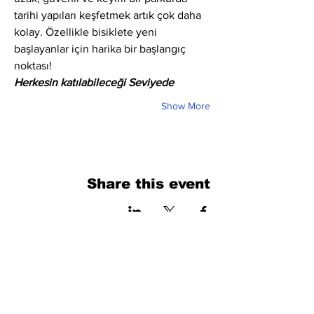
tarihi yapıları keşfetmek artık çok daha 
kolay. Özellikle bisiklete yeni 
başlayanlar için harika bir başlangıç 
noktası!
Herkesin katılabileceği Seviyede
Show More
Share this event
فرم را پر کنید. ما به زودی برمی گردیم
isim, soyisim