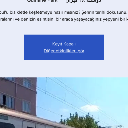
دوشنبه ۲۸ میزان
  |  
Gülhane Parkı
bul'u bisikletle keşfetmeye hazır mısınız? Şehrin tarihi dokusunu,
alarını ve denizin esintisini bir arada yaşayacağınız yepyeni bir 
Kayıt Kapalı
Diğer etkinlikleri gör