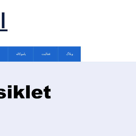
ا
وبلاگ
فعالیت
پاموکاله
siklet