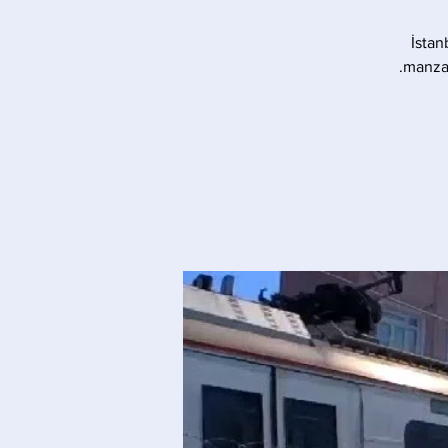
İstan
manzar