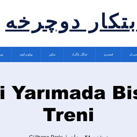
بتکار دوچرخه
میرتل
قیصری
جنگل بلگراد
بیکوز
پولونزکوی
بوی
i Yarımada Bi
Treni