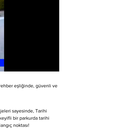
rehber eşliğinde, güvenli ve 
eleri sayesinde, Tarihi 
yifli bir parkurda tarihi 
langıç noktası!