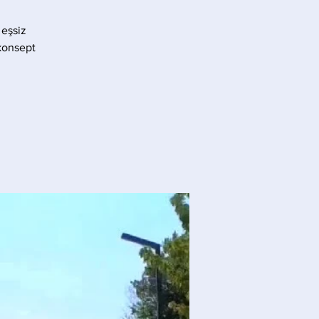
 eşsiz
konsept.