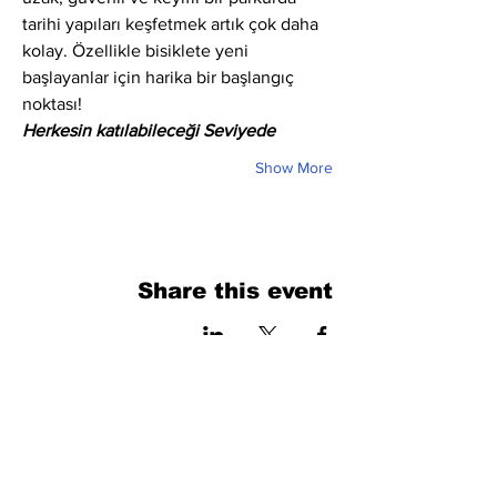
tarihi yapıları keşfetmek artık çok daha 
kolay. Özellikle bisiklete yeni 
başlayanlar için harika bir başlangıç 
noktası!
Herkesin katılabileceği Seviyede
Show More
Share this event
فرم را پر کنید. ما به زودی برمی گردیم
isim, soyisim