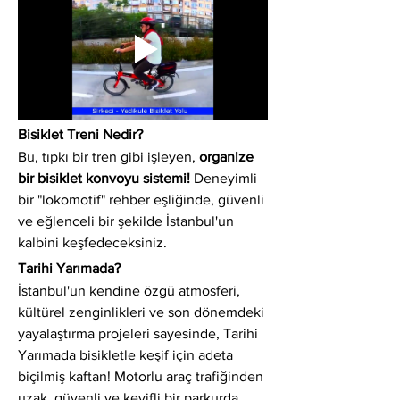
Bisiklet Treni Nedir?
Bu, tıpkı bir tren gibi işleyen, 
organize 
bir bisiklet konvoyu sistemi!
 Deneyimli 
bir "lokomotif" rehber eşliğinde, güvenli 
ve eğlenceli bir şekilde İstanbul'un 
kalbini keşfedeceksiniz.
Tarihi Yarımada?
İstanbul'un kendine özgü atmosferi, 
kültürel zenginlikleri ve son dönemdeki 
yayalaştırma projeleri sayesinde, Tarihi 
Yarımada bisikletle keşif için adeta 
biçilmiş kaftan! Motorlu araç trafiğinden 
uzak, güvenli ve keyifli bir parkurda 