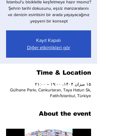
İstanbul'u bisikletle keşfetmeye hazır mısınız?
Şehrin tarihi dokusunu, eşsiz manzaralarını
ve denizin esintisini bir arada yaşayacağınız
yepyeni bir konsept.
Kayıt Kapalı
Diğer etkinlikleri gör
Time & Location
۱۵ میزان ۱۴۰۴، ۱۹:۰۰ – ۲۱:۰۰
Gülhane Parkı, Cankurtaran, Taya Hatun Sk,
Fatih/İstanbul, Türkiye
About the event