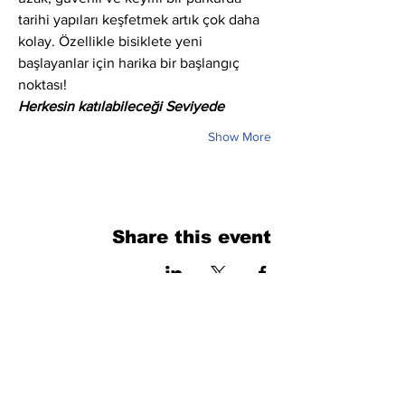
tarihi yapıları keşfetmek artık çok daha 
kolay. Özellikle bisiklete yeni 
başlayanlar için harika bir başlangıç 
noktası!
Herkesin katılabileceği Seviyede
Show More
Share this event
فرم را پر کنید. ما به زودی برمی گردیم
isim, soyisim