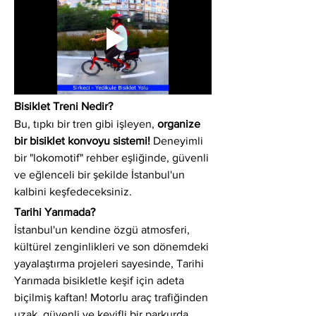
Bisiklet Treni Nedir?
Bu, tıpkı bir tren gibi işleyen, 
organize 
bir bisiklet konvoyu sistemi!
 Deneyimli 
bir "lokomotif" rehber eşliğinde, güvenli 
ve eğlenceli bir şekilde İstanbul'un 
kalbini keşfedeceksiniz.
Tarihi Yarımada?
İstanbul'un kendine özgü atmosferi, 
kültürel zenginlikleri ve son dönemdeki 
yayalaştırma projeleri sayesinde, Tarihi 
Yarımada bisikletle keşif için adeta 
biçilmiş kaftan! Motorlu araç trafiğinden 
uzak, güvenli ve keyifli bir parkurda 