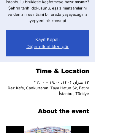
İstanbul'u bisikletle keşfetmeye hazır mısınız?
Şehrin tarihi dokusunu, eşsiz manzaralarını
ve denizin esintisini bir arada yaşayacağınız
yepyeni bir konsept.
Kayıt Kapalı
Diğer etkinlikleri gör
Time & Location
۱۳ میزان ۱۴۰۴، ۱۹:۰۰ – ۲۲:۰۰
Rez Kafe, Cankurtaran, Taya Hatun Sk, Fatih/
İstanbul, Türkiye
About the event