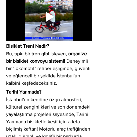
Bisiklet Treni Nedir?
Bu, tıpkı bir tren gibi işleyen, 
organize 
bir bisiklet konvoyu sistemi!
 Deneyimli 
bir "lokomotif" rehber eşliğinde, güvenli 
ve eğlenceli bir şekilde İstanbul'un 
kalbini keşfedeceksiniz.
Tarihi Yarımada?
İstanbul'un kendine özgü atmosferi, 
kültürel zenginlikleri ve son dönemdeki 
yayalaştırma projeleri sayesinde, Tarihi 
Yarımada bisikletle keşif için adeta 
biçilmiş kaftan! Motorlu araç trafiğinden 
uzak, güvenli ve keyifli bir parkurda 