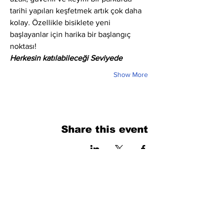
tarihi yapıları keşfetmek artık çok daha 
kolay. Özellikle bisiklete yeni 
başlayanlar için harika bir başlangıç 
noktası!
Herkesin katılabileceği Seviyede
Show More
Share this event
فرم را پر کنید. ما به زودی برمی گردیم
isim, soyisim