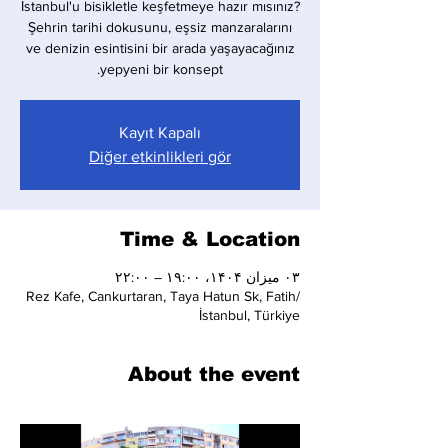
İstanbul'u bisikletle keşfetmeye hazır mısınız?
Şehrin tarihi dokusunu, eşsiz manzaralarını
ve denizin esintisini bir arada yaşayacağınız
yepyeni bir konsept.
Kayıt Kapalı
Diğer etkinlikleri gör
Time & Location
۰۳ میزان ۱۴۰۴، ۱۹:۰۰ – ۲۲:۰۰
Rez Kafe, Cankurtaran, Taya Hatun Sk, Fatih/
İstanbul, Türkiye
About the event