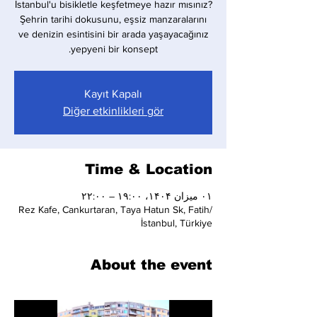
İstanbul'u bisikletle keşfetmeye hazır mısınız?
Şehrin tarihi dokusunu, eşsiz manzaralarını
ve denizin esintisini bir arada yaşayacağınız
yepyeni bir konsept.
Kayıt Kapalı
Diğer etkinlikleri gör
Time & Location
۰۱ میزان ۱۴۰۴، ۱۹:۰۰ – ۲۲:۰۰
Rez Kafe, Cankurtaran, Taya Hatun Sk, Fatih/
İstanbul, Türkiye
About the event