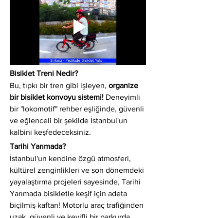
Bisiklet Treni Nedir?
Bu, tıpkı bir tren gibi işleyen, 
organize 
bir bisiklet konvoyu sistemi!
 Deneyimli 
bir "lokomotif" rehber eşliğinde, güvenli 
ve eğlenceli bir şekilde İstanbul'un 
kalbini keşfedeceksiniz.
Tarihi Yarımada?
İstanbul'un kendine özgü atmosferi, 
kültürel zenginlikleri ve son dönemdeki 
yayalaştırma projeleri sayesinde, Tarihi 
Yarımada bisikletle keşif için adeta 
biçilmiş kaftan! Motorlu araç trafiğinden 
uzak, güvenli ve keyifli bir parkurda 