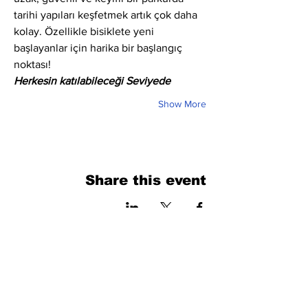
tarihi yapıları keşfetmek artık çok daha 
kolay. Özellikle bisiklete yeni 
başlayanlar için harika bir başlangıç 
noktası!
Herkesin katılabileceği Seviyede
Show More
Share this event
فرم را پر کنید. ما به زودی برمی گردیم
isim, soyisim