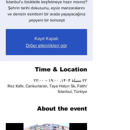
İstanbul'u bisikletle keşfetmeye hazır mısınız?
Şehrin tarihi dokusunu, eşsiz manzaralarını
ve denizin esintisini bir arada yaşayacağınız
yepyeni bir konsept.
Kayıt Kapalı
Diğer etkinlikleri gör
Time & Location
۲۲ سنبلهٔ ۱۴۰۴، ۱۹:۰۰ – ۲۲:۰۰
Rez Kafe, Cankurtaran, Taya Hatun Sk, Fatih/
İstanbul, Türkiye
About the event