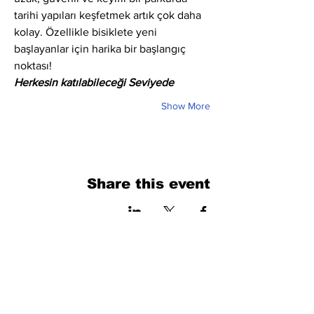
tarihi yapıları keşfetmek artık çok daha 
kolay. Özellikle bisiklete yeni 
başlayanlar için harika bir başlangıç 
noktası!
Herkesin katılabileceği Seviyede
Show More
Share this event
فرم را پر کنید. ما به زودی برمی گردیم
isim, soyisim