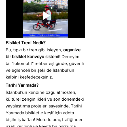
Bisiklet Treni Nedir?
Bu, tıpkı bir tren gibi işleyen, 
organize 
bir bisiklet konvoyu sistemi!
 Deneyimli 
bir "lokomotif" rehber eşliğinde, güvenli 
ve eğlenceli bir şekilde İstanbul'un 
kalbini keşfedeceksiniz.
Tarihi Yarımada?
İstanbul'un kendine özgü atmosferi, 
kültürel zenginlikleri ve son dönemdeki 
yayalaştırma projeleri sayesinde, Tarihi 
Yarımada bisikletle keşif için adeta 
biçilmiş kaftan! Motorlu araç trafiğinden 
uzak, güvenli ve keyifli bir parkurda 