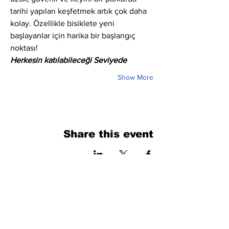
tarihi yapıları keşfetmek artık çok daha 
kolay. Özellikle bisiklete yeni 
başlayanlar için harika bir başlangıç 
noktası!
Herkesin katılabileceği Seviyede
Show More
Share this event
فرم را پر کنید. ما به زودی برمی گردیم
isim, soyisim