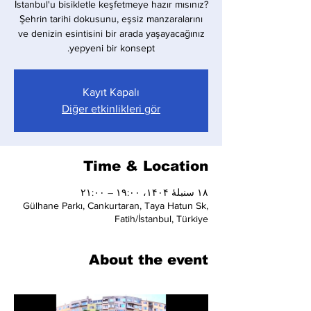
İstanbul'u bisikletle keşfetmeye hazır mısınız?
Şehrin tarihi dokusunu, eşsiz manzaralarını
ve denizin esintisini bir arada yaşayacağınız
yepyeni bir konsept.
Kayıt Kapalı
Diğer etkinlikleri gör
Time & Location
۱۸ سنبلهٔ ۱۴۰۴، ۱۹:۰۰ – ۲۱:۰۰
Gülhane Parkı, Cankurtaran, Taya Hatun Sk,
Fatih/İstanbul, Türkiye
About the event