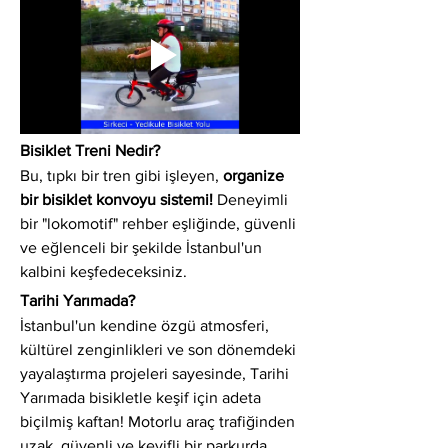
Bisiklet Treni Nedir?
Bu, tıpkı bir tren gibi işleyen, 
organize 
bir bisiklet konvoyu sistemi!
 Deneyimli 
bir "lokomotif" rehber eşliğinde, güvenli 
ve eğlenceli bir şekilde İstanbul'un 
kalbini keşfedeceksiniz.
Tarihi Yarımada?
İstanbul'un kendine özgü atmosferi, 
kültürel zenginlikleri ve son dönemdeki 
yayalaştırma projeleri sayesinde, Tarihi 
Yarımada bisikletle keşif için adeta 
biçilmiş kaftan! Motorlu araç trafiğinden 
uzak, güvenli ve keyifli bir parkurda 