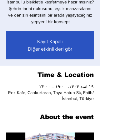
İstanbul'u bisikletle keşfetmeye hazır mısınız?
Şehrin tarihi dokusunu, eşsiz manzaralarını
ve denizin esintisini bir arada yaşayacağınız
yepyeni bir konsept.
Kayıt Kapalı
Diğer etkinlikleri gör
Time & Location
۱۹ اسد ۱۴۰۴، ۱۹:۰۰ – ۲۲:۰۰
Rez Kafe, Cankurtaran, Taya Hatun Sk, Fatih/
İstanbul, Türkiye
About the event