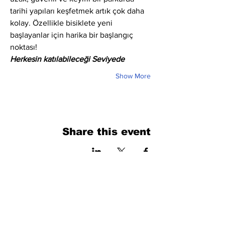
tarihi yapıları keşfetmek artık çok daha 
kolay. Özellikle bisiklete yeni 
başlayanlar için harika bir başlangıç 
noktası!
Herkesin katılabileceği Seviyede
Show More
Share this event
فرم را پر کنید. ما به زودی برمی گردیم
isim, soyisim