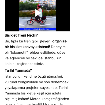
Bisiklet Treni Nedir?
Bu, tıpkı bir tren gibi işleyen, 
organize 
bir bisiklet konvoyu sistemi!
 Deneyimli 
bir "lokomotif" rehber eşliğinde, güvenli 
ve eğlenceli bir şekilde İstanbul'un 
kalbini keşfedeceksiniz.
Tarihi Yarımada?
İstanbul'un kendine özgü atmosferi, 
kültürel zenginlikleri ve son dönemdeki 
yayalaştırma projeleri sayesinde, Tarihi 
Yarımada bisikletle keşif için adeta 
biçilmiş kaftan! Motorlu araç trafiğinden 
uzak, güvenli ve keyifli bir parkurda 