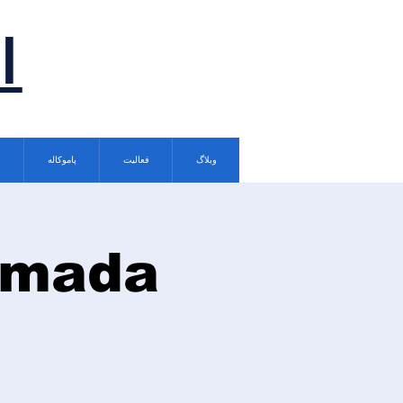
ا
وبلاگ
فعالیت
پاموکاله
rımada