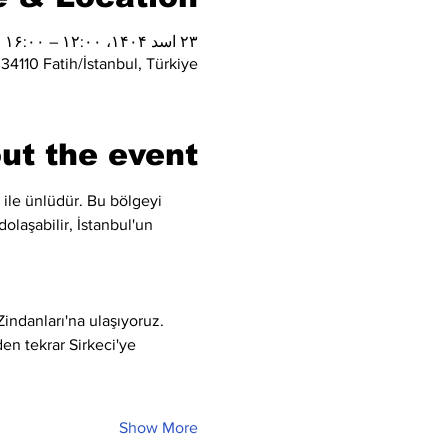
۲۳ اسد ۱۴۰۴، ۱۲:۰۰ – ۱۶:۰۰
 34110 Fatih/İstanbul, Türkiye
ut the event
 ile ünlüdür. Bu bölgeyi 
olaşabilir, İstanbul'un 
indanları'na ulaşıyoruz.
en tekrar Sirkeci'ye 
Show More