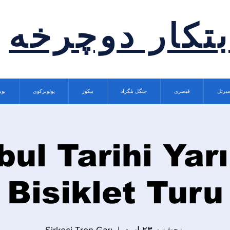
بتکار دوچرخه
میرتل
قیصری
جنگل بلگراد
بیکوز
پولونزکوی
بوی
bul Tarihi Ya
Bisiklet Turu