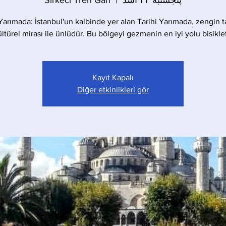
پنجشنبه ۲۳ اسد
  |  
Sirkeci Tren Garı
 Yarımada: İstanbul'un kalbinde yer alan Tarihi Yarımada, zengin ta
ültürel mirası ile ünlüdür. Bu bölgeyi gezmenin en iyi yolu bisiklett
Kayıt Kapalı
Diğer etkinlikleri gör