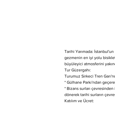
Tarihi Yarımada: İstanbul'un 
gezmenin en iyi yolu bisiklett
büyüleyici atmosferini yakın
Tur Güzergahı:
Turumuz Sirkeci Tren Garı'nd
* Gülhane Parkı'ndan geçerek
* Bizans surları çevresinden
dönerek tarihi surların çevre
Katılım ve Ücret: