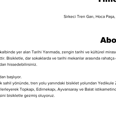
Sirkeci Tren Garı, Hoca Paşa,
Abo
kalbinde yer alan Tarihi Yarımada, zengin tarihi ve kültürel mirası
ir. Bisikletle, dar sokaklarda ve tarihi mekanlar arasında rahatça d
dan hissedebilirsiniz.
an başlıyor.
 sahil yönünde, tren yolu yanındaki bisiklet yolundan Yedikule Z
 ilerleyerek Topkapı, Edirnekapı, Ayvansaray ve Balat istikametind
sini bisikletle gezmiş oluyoruz.