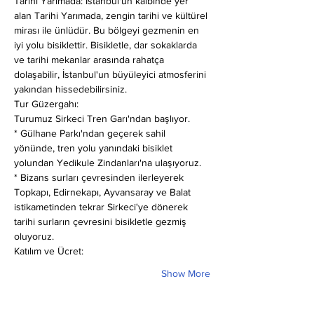
Tarihi Yarımada: İstanbul'un kalbinde yer 
alan Tarihi Yarımada, zengin tarihi ve kültürel 
mirası ile ünlüdür. Bu bölgeyi gezmenin en 
iyi yolu bisiklettir. Bisikletle, dar sokaklarda 
ve tarihi mekanlar arasında rahatça 
dolaşabilir, İstanbul'un büyüleyici atmosferini 
yakından hissedebilirsiniz.
Tur Güzergahı:
Turumuz Sirkeci Tren Garı'ndan başlıyor.
* Gülhane Parkı'ndan geçerek sahil 
yönünde, tren yolu yanındaki bisiklet 
yolundan Yedikule Zindanları'na ulaşıyoruz.
* Bizans surları çevresinden ilerleyerek 
Topkapı, Edirnekapı, Ayvansaray ve Balat 
istikametinden tekrar Sirkeci'ye dönerek 
tarihi surların çevresini bisikletle gezmiş 
oluyoruz.
Katılım ve Ücret:
Show More