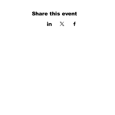
Share this event
فرم را پر کنید. ما به زودی برمی گردیم
isim, soyisim
Telefon
Bulunduğunuz il ve ilçe