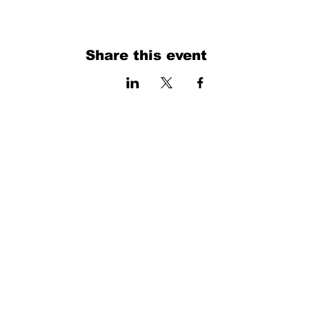
Share this event
فرم را پر کنید. ما به زودی برمی گردیم
isim, soyisim
Telefon
Bulunduğunuz il ve ilçe