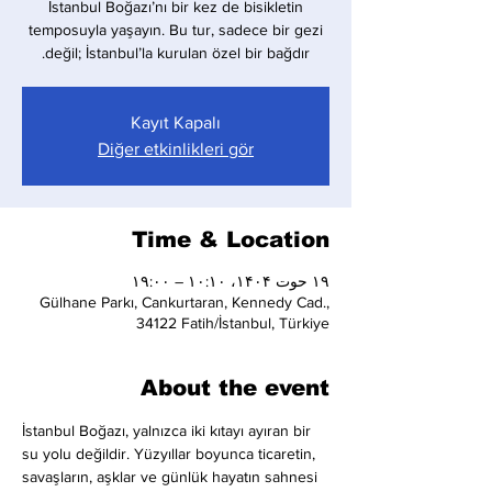
İstanbul Boğazı’nı bir kez de bisikletin
temposuyla yaşayın. Bu tur, sadece bir gezi
değil; İstanbul’la kurulan özel bir bağdır.
Kayıt Kapalı
Diğer etkinlikleri gör
Time & Location
۱۹ حوت ۱۴۰۴، ۱۰:۱۰ – ۱۹:۰۰
Gülhane Parkı, Cankurtaran, Kennedy Cad.,
34122 Fatih/İstanbul, Türkiye
About the event
İstanbul Boğazı, yalnızca iki kıtayı ayıran bir 
su yolu değildir. Yüzyıllar boyunca ticaretin, 
savaşların, aşklar ve günlük hayatın sahnesi 