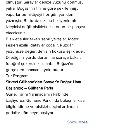
olmuştur. Saraylar denize yüzünü dönmüş, 
yalılar Boğaz’ın ritmine göre şekillenmiş, 
vapurlar bu hikâyeyi her gün yeniden 
yazmıştır. Bu turda siz, bu hikâyenin bir 
izleyicisi değil; bisikletinizle onun bir parçası 
olacaksınız.
Bisikletle ilerlerken şehir yavaşlar. Motor 
sesleri azalır, detaylar çoğalır. Rüzgâr 
yüzünüze değer, denizin kokusu eşlik eder. 
Dilediğiniz yerde durur, manzaraya bakar, 
fotoğraf çekersiniz. İstanbul Boğazı’nı 
gerçekten tanımanın yolu budur.
Tur Programı
Sirkeci Gülhane’den Sarıyer’e Boğaz Hattı
Başlangıç – Gülhane Parkı
Güne, Tarihi Yarımada’nın kalbinde 
başlıyoruz. Gülhane Parkı’nda buluşma, kısa 
bilgilendirme ve bisiklet seçimi ardından 
pedallar dönmeye başlıyor.
Show More