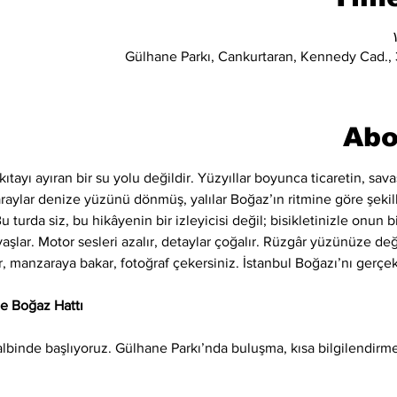
Gülhane Parkı, Cankurtaran, Kennedy Cad., 3
Abo
kıtayı ayıran bir su yolu değildir. Yüzyıllar boyunca ticaretin, sava
raylar denize yüzünü dönmüş, yalılar Boğaz’ın ritmine göre şekil
turda siz, bu hikâyenin bir izleyicisi değil; bisikletinizle onun bi
avaşlar. Motor sesleri azalır, detaylar çoğalır. Rüzgâr yüzünüze de
r, manzaraya bakar, fotoğraf çekersiniz. İstanbul Boğazı’nı gerç
’e Boğaz Hattı
lbinde başlıyoruz. Gülhane Parkı’nda buluşma, kısa bilgilendirme