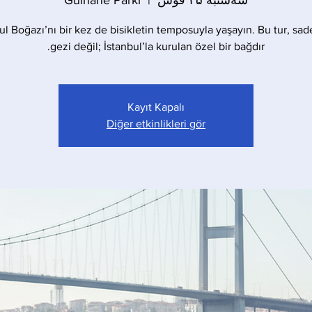
سه‌شنبه ۲۵ قوس
  |  
Gülhane Parkı
ul Boğazı’nı bir kez de bisikletin temposuyla yaşayın. Bu tur, sad
gezi değil; İstanbul’la kurulan özel bir bağdır.
Kayıt Kapalı
Diğer etkinlikleri gör