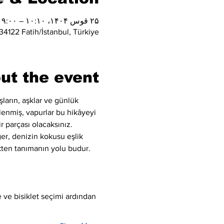
۲۵ قوس ۱۴۰۴، ۱۰:۱۰ – ۱۹:۰۰
4122 Fatih/İstanbul, Türkiye
ut the event
şların, aşklar ve günlük 
lenmiş, vapurlar bu hikâyeyi 
r parçası olacaksınız.
ğer, denizin kokusu eşlik 
ekten tanımanın yolu budur.
 ve bisiklet seçimi ardından 