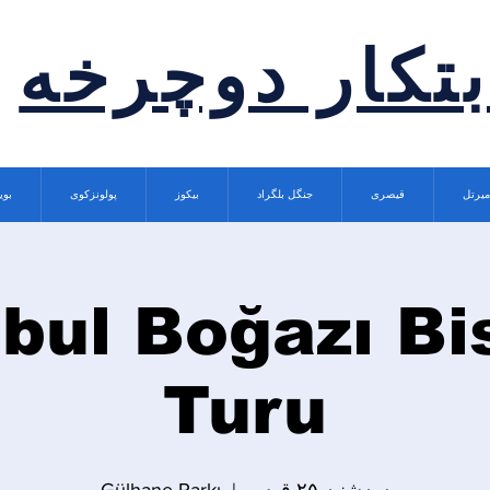
بتکار دوچرخه
میرتل
قیصری
جنگل بلگراد
بیکوز
پولونزکوی
بوی
bul Boğazı Bi
Turu