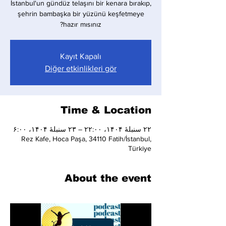
İstanbul'un gündüz telaşını bir kenara bırakıp,
şehrin bambaşka bir yüzünü keşfetmeye
hazır mısınız?
Kayıt Kapalı
Diğer etkinlikleri gör
Time & Location
۲۲ سنبلهٔ ۱۴۰۴، ۲۲:۰۰ – ۲۳ سنبلهٔ ۱۴۰۴، ۶:۰۰
Rez Kafe, Hoca Paşa, 34110 Fatih/İstanbul,
Türkiye
About the event