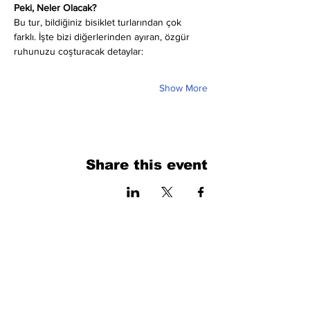
Peki, Neler Olacak?
Bu tur, bildiğiniz bisiklet turlarından çok 
farklı. İşte bizi diğerlerinden ayıran, özgür 
ruhunuzu coşturacak detaylar:
Show More
Share this event
فرم را پر کنید. ما به زودی برمی گردیم
isim, soyisim