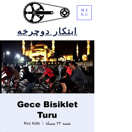
ME
NU
ابتکار دوچرخه
Gece Bisiklet
Turu
شنبه ۲۲ سنبلهٔ
  |  
Rez Kafe