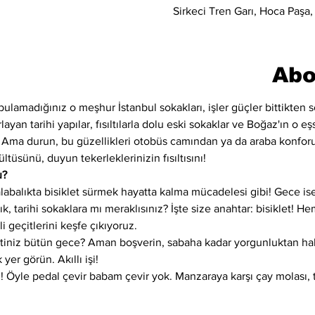
Sirkeci Tren Garı, Hoca Paşa,
Abo
lamadığınız o meşhur İstanbul sokakları, işler güçler bittikten so
layan tarihi yapılar, fısıltılarla dolu eski sokaklar ve Boğaz'ın o e
r. Ama durun, bu güzellikleri otobüs camından ya da araba konfor
ltüsünü, duyun tekerleklerinizin fısıltısını!
u?
kalabalıkta bisiklet sürmek hayatta kalma mücadelesi gibi! Gece ise 
cık, tarihi sokaklara mı meraklısınız? İşte size anahtar: bisiklet! 
li geçitlerini keşfe çıkıyoruz.
ektiniz bütün gece? Aman boşverin, sabaha kadar yorgunluktan hal
er görün. Akıllı işi!
i! Öyle pedal çevir babam çevir yok. Manzaraya karşı çay molası, 