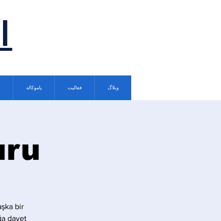
ا
وبلاگ
فعالیت
پاموکاله
uru
şka bir
ğa davet