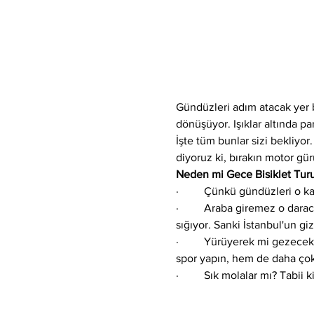
Gündüzleri adım atacak yer bu
dönüşüyor. Işıklar altında par
İşte tüm bunlar sizi bekliyo
diyoruz ki, bırakın motor gürü
Neden mi Gece Bisiklet Tur
·         Çünkü gündüzleri o 
·         Araba giremez o dara
sığıyor. Sanki İstanbul'un giz
·         Yürüyerek mi gezec
spor yapın, hem de daha çok y
·         Sık molalar mı?
Tabii k