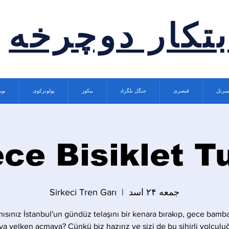
بتکار دوچرخه
میرتل
قیصری
جنگل بلگراد
بیکوز
پولونزکوی
بوی
ce Bisiklet T
جمعه ۲۴ اسد
  |  
Sirkeci Tren Garı
mısınız İstanbul'un gündüz telaşını bir kenara bırakıp, gece bamba
a yelken açmaya? Çünkü biz hazırız ve sizi de bu sihirli yolculu