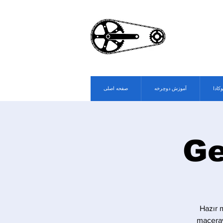
وکادا
آموزش دوچرخه
صفحه اصلی
Ge
Hazır 
maceray