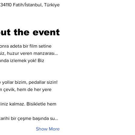
 34110 Fatih/İstanbul, Türkiye
ut the event
nra adeta bir film setine 
şsiz, huzur veren manzarası... 
unda izlemek yok! Biz 
yollar bizim, pedallar sizin!
Hem çevik, hem de her yere 
iniz kalmaz. Bisikletle hem 
tarihi bir çeşme başında su…
Show More