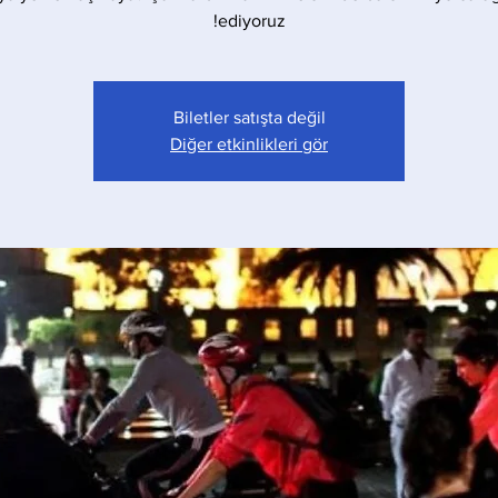
ediyoruz!
Biletler satışta değil
Diğer etkinlikleri gör