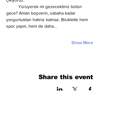
çıkıyoruz.
·         Yürüyerek mi gezecektiniz bütün 
gece? Aman boşverin, sabaha kadar 
yorgunluktan haliniz kalmaz. Bisikletle hem 
spor yapın, hem de daha…
Show More
Share this event
فرم را پر کنید. ما به زودی برمی گردیم
isim, soyisim