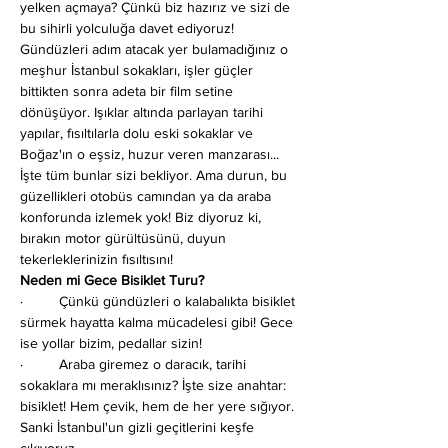
yelken açmaya? Çünkü biz hazırız ve sizi de 
bu sihirli yolculuğa davet ediyoruz!
Gündüzleri adım atacak yer bulamadığınız o 
meşhur İstanbul sokakları, işler güçler 
bittikten sonra adeta bir film setine 
dönüşüyor. Işıklar altında parlayan tarihi 
yapılar, fısıltılarla dolu eski sokaklar ve 
Boğaz'ın o eşsiz, huzur veren manzarası... 
İşte tüm bunlar sizi bekliyor. Ama durun, bu 
güzellikleri otobüs camından ya da araba 
konforunda izlemek yok! Biz diyoruz ki, 
bırakın motor gürültüsünü, duyun 
tekerleklerinizin fısıltısını!
Neden mi Gece Bisiklet Turu?
·         Çünkü gündüzleri o kalabalıkta bisiklet 
sürmek hayatta kalma mücadelesi gibi! Gece 
ise yollar bizim, pedallar sizin!
·         Araba giremez o daracık, tarihi 
sokaklara mı meraklısınız? İşte size anahtar: 
bisiklet! Hem çevik, hem de her yere sığıyor. 
Sanki İstanbul'un gizli geçitlerini keşfe 