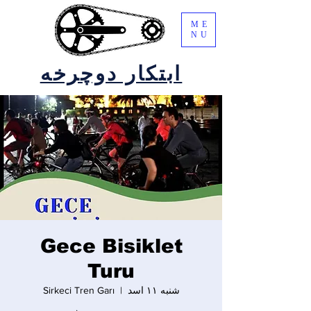
ME
NU
ابتکار دوچرخه
Gece Bisiklet
Turu
شنبه ۱۱ اسد
  |  
Sirkeci Tren Garı