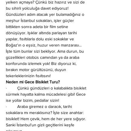
yelken açmaya? Çünkü biz hazırız ve sizi de 
bu sihirli yolculuğa davet ediyoruz!
Gündüzleri adım atacak yer bulamadığınız o 
meşhur İstanbul sokakları, işler güçler 
bittikten sonra adeta bir film setine 
dönüşüyor. Işıklar altında parlayan tarihi 
yapılar, fısıltılarla dolu eski sokaklar ve 
Boğaz'ın o eşsiz, huzur veren manzarası... 
İşte tüm bunlar sizi bekliyor. Ama durun, bu 
güzellikleri otobüs camından ya da araba 
konforunda izlemek yok! Biz diyoruz ki, 
bırakın motor gürültüsünü, duyun 
tekerleklerinizin fısıltısını!
Neden mi Gece Bisiklet Turu?
·         Çünkü gündüzleri o kalabalıkta bisiklet 
sürmek hayatta kalma mücadelesi gibi! Gece 
ise yollar bizim, pedallar sizin!
·         Araba giremez o daracık, tarihi 
sokaklara mı meraklısınız? İşte size anahtar: 
bisiklet! Hem çevik, hem de her yere sığıyor. 
Sanki İstanbul'un gizli geçitlerini keşfe 