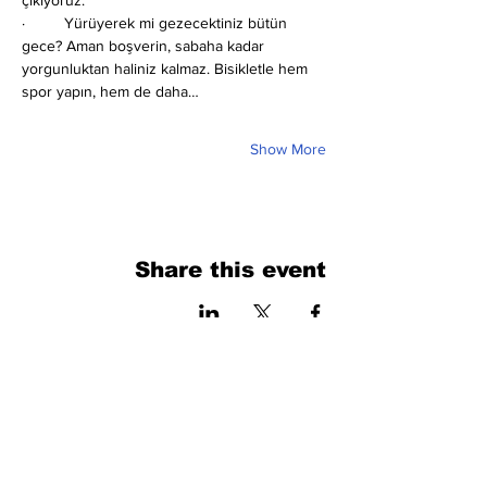
çıkıyoruz.
·         Yürüyerek mi gezecektiniz bütün 
gece? Aman boşverin, sabaha kadar 
yorgunluktan haliniz kalmaz. Bisikletle hem 
spor yapın, hem de daha…
Show More
Share this event
فرم را پر کنید. ما به زودی برمی گردیم
isim, soyisim