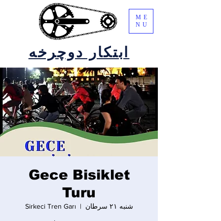
ME
NU
ابتکار دوچرخه
Gece Bisiklet
Turu
شنبه ۲۱ سرطان
  |  
Sirkeci Tren Garı