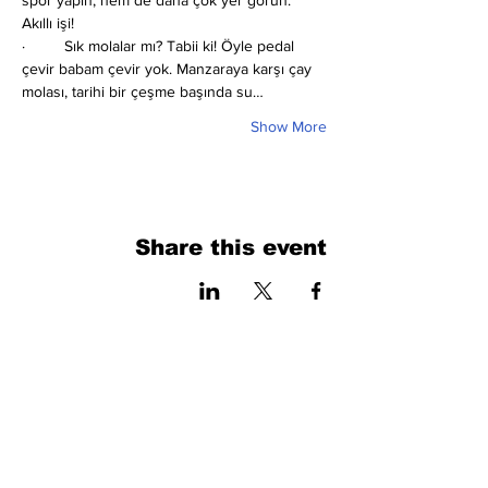
spor yapın, hem de daha çok yer görün. 
Akıllı işi!
·         Sık molalar mı?
Tabii ki! Öyle pedal 
çevir babam çevir yok. Manzaraya karşı çay 
molası, tarihi bir çeşme başında su…
Show More
Share this event
فرم را پر کنید. ما به زودی برمی گردیم
isim, soyisim