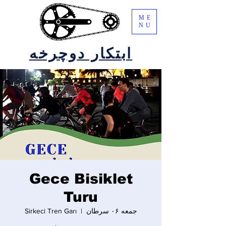
ME
NU
ابتکار دوچرخه
Gece Bisiklet
Turu
جمعه ۰۶ سرطان
  |  
Sirkeci Tren Garı