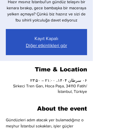
Hazır mısınız İstanbul'un gündüz telaşını bir
kenara bırakıp, gece bambaşka bir maceraya
yelken açmaya? Çünkü biz hazırız ve sizi de
bu sihirli yolculuğa davet ediyoruz!
Kayıt Kapalı
Diğer etkinlikleri gör
Time & Location
۰۶ سرطان ۱۴۰۴، ۲۱:۰۰ – ۲۳:۵۰
Sirkeci Tren Garı, Hoca Paşa, 34110 Fatih/
İstanbul, Türkiye
About the event
Gündüzleri adım atacak yer bulamadığınız o 
meşhur İstanbul sokakları, işler güçler 