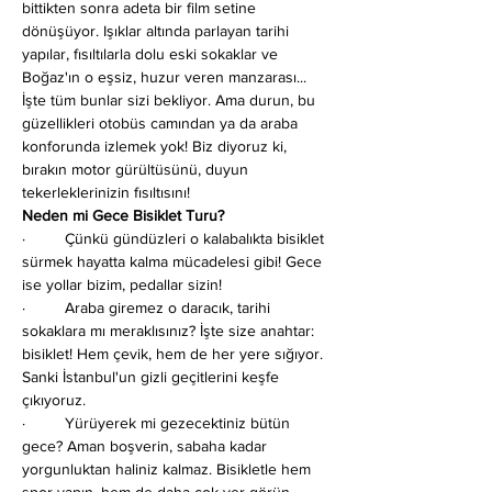
bittikten sonra adeta bir film setine 
dönüşüyor. Işıklar altında parlayan tarihi 
yapılar, fısıltılarla dolu eski sokaklar ve 
Boğaz'ın o eşsiz, huzur veren manzarası... 
İşte tüm bunlar sizi bekliyor. Ama durun, bu 
güzellikleri otobüs camından ya da araba 
konforunda izlemek yok! Biz diyoruz ki, 
bırakın motor gürültüsünü, duyun 
tekerleklerinizin fısıltısını!
Neden mi Gece Bisiklet Turu?
·         Çünkü gündüzleri o kalabalıkta bisiklet 
sürmek hayatta kalma mücadelesi gibi! Gece 
ise yollar bizim, pedallar sizin!
·         Araba giremez o daracık, tarihi 
sokaklara mı meraklısınız? İşte size anahtar: 
bisiklet! Hem çevik, hem de her yere sığıyor. 
Sanki İstanbul'un gizli geçitlerini keşfe 
çıkıyoruz.
·         Yürüyerek mi gezecektiniz bütün 
gece? Aman boşverin, sabaha kadar 
yorgunluktan haliniz kalmaz. Bisikletle hem 