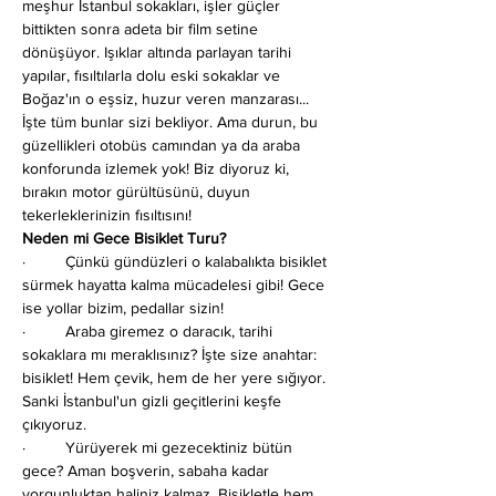
meşhur İstanbul sokakları, işler güçler 
bittikten sonra adeta bir film setine 
dönüşüyor. Işıklar altında parlayan tarihi 
yapılar, fısıltılarla dolu eski sokaklar ve 
Boğaz'ın o eşsiz, huzur veren manzarası... 
İşte tüm bunlar sizi bekliyor. Ama durun, bu 
güzellikleri otobüs camından ya da araba 
konforunda izlemek yok! Biz diyoruz ki, 
bırakın motor gürültüsünü, duyun 
tekerleklerinizin fısıltısını!
Neden mi Gece Bisiklet Turu?
·         Çünkü gündüzleri o kalabalıkta bisiklet 
sürmek hayatta kalma mücadelesi gibi! Gece 
ise yollar bizim, pedallar sizin!
·         Araba giremez o daracık, tarihi 
sokaklara mı meraklısınız? İşte size anahtar: 
bisiklet! Hem çevik, hem de her yere sığıyor. 
Sanki İstanbul'un gizli geçitlerini keşfe 
çıkıyoruz.
·         Yürüyerek mi gezecektiniz bütün 
gece? Aman boşverin, sabaha kadar 
yorgunluktan haliniz kalmaz. Bisikletle hem 