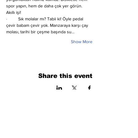
spor yapın, hem de daha çok yer görün. 
Akıllı işi!
·         Sık molalar mı?
Tabii ki! Öyle pedal 
çevir babam çevir yok. Manzaraya karşı çay 
molası, tarihi bir çeşme başında su…
Show More
Share this event
فرم را پر کنید. ما به زودی برمی گردیم
isim, soyisim