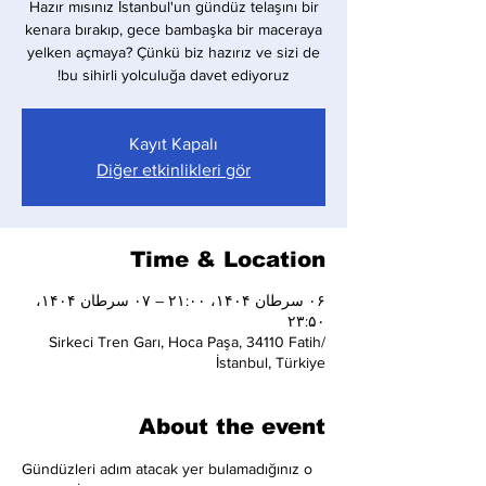
Hazır mısınız İstanbul'un gündüz telaşını bir
kenara bırakıp, gece bambaşka bir maceraya
yelken açmaya? Çünkü biz hazırız ve sizi de
bu sihirli yolculuğa davet ediyoruz!
Kayıt Kapalı
Diğer etkinlikleri gör
Time & Location
۰۶ سرطان ۱۴۰۴، ۲۱:۰۰ – ۰۷ سرطان ۱۴۰۴،
۲۳:۵۰
Sirkeci Tren Garı, Hoca Paşa, 34110 Fatih/
İstanbul, Türkiye
About the event
Gündüzleri adım atacak yer bulamadığınız o 