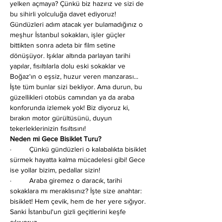
yelken açmaya? Çünkü biz hazırız ve sizi de 
bu sihirli yolculuğa davet ediyoruz!
Gündüzleri adım atacak yer bulamadığınız o 
meşhur İstanbul sokakları, işler güçler 
bittikten sonra adeta bir film setine 
dönüşüyor. Işıklar altında parlayan tarihi 
yapılar, fısıltılarla dolu eski sokaklar ve 
Boğaz'ın o eşsiz, huzur veren manzarası... 
İşte tüm bunlar sizi bekliyor. Ama durun, bu 
güzellikleri otobüs camından ya da araba 
konforunda izlemek yok! Biz diyoruz ki, 
bırakın motor gürültüsünü, duyun 
tekerleklerinizin fısıltısını!
Neden mi Gece Bisiklet Turu?
·         Çünkü gündüzleri o kalabalıkta bisiklet 
sürmek hayatta kalma mücadelesi gibi! Gece 
ise yollar bizim, pedallar sizin!
·         Araba giremez o daracık, tarihi 
sokaklara mı meraklısınız? İşte size anahtar: 
bisiklet! Hem çevik, hem de her yere sığıyor. 
Sanki İstanbul'un gizli geçitlerini keşfe 