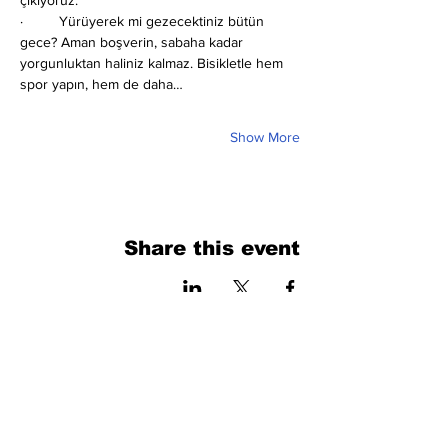
çıkıyoruz.
·         Yürüyerek mi gezecektiniz bütün 
gece? Aman boşverin, sabaha kadar 
yorgunluktan haliniz kalmaz. Bisikletle hem 
spor yapın, hem de daha…
Show More
Share this event
فرم را پر کنید. ما به زودی برمی گردیم
isim, soyisim