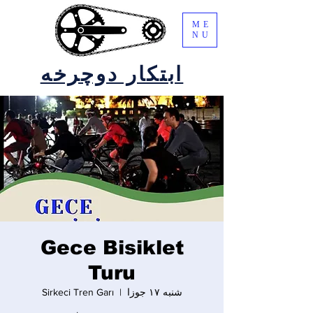
ME
NU
ابتکار دوچرخه
Gece Bisiklet
Turu
شنبه ۱۷ جوزا
  |  
Sirkeci Tren Garı