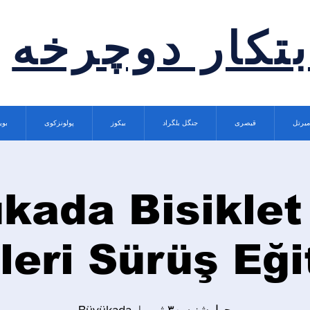
بتکار دوچرخه
میرتل
قیصری
جنگل بلگراد
بیکوز
پولونزکوی
بوی
kada Bisiklet
İleri Sürüş Eği