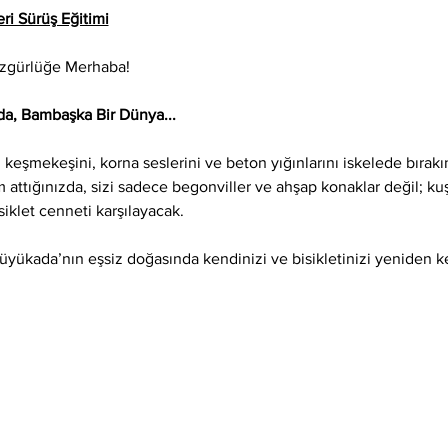
ri Sürüş Eğitimi
Özgürlüğe Merhaba!
a, Bambaşka Bir Dünya...
keşmekeşini, korna seslerini ve beton yığınlarını iskelede bırak
attığınızda, sizi sadece begonviller ve ahşap konaklar değil; kuş
isiklet cenneti karşılayacak.
Büyükada’nın eşsiz doğasında kendinizi ve bisikletinizi yeniden 