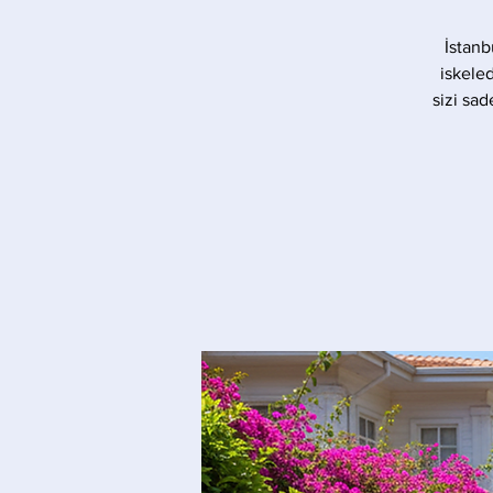
İstanb
iskele
sizi sad