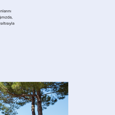
nlarını
ınızda,
ıltısıyla