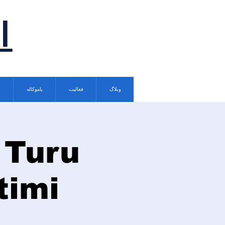
ا
وبلاگ
فعالیت
پاموکاله
 Turu
timi