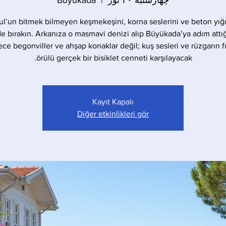
چهارشنبه ۳۰ ثور
  |  
Büyükada
ul’un bitmek bilmeyen keşmekeşini, korna seslerini ve beton yığı
de bırakın. Arkanıza o masmavi denizi alıp Büyükada’ya adım attığ
ece begonviller ve ahşap konaklar değil; kuş sesleri ve rüzgarın fıs
örülü gerçek bir bisiklet cenneti karşılayacak.
Kayıt Kapalı
Diğer etkinlikleri gör