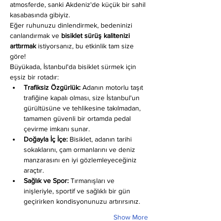
atmosferde, sanki Akdeniz'de küçük bir sahil 
kasabasında gibiyiz.
Eğer ruhunuzu dinlendirmek, bedeninizi 
canlandırmak ve 
bisiklet sürüş kalitenizi 
arttırmak
 istiyorsanız, bu etkinlik tam size 
göre!
Büyükada, İstanbul'da bisiklet sürmek için 
eşsiz bir rotadır:
Trafiksiz Özgürlük:
 Adanın motorlu taşıt 
trafiğine kapalı olması, size İstanbul'un 
gürültüsüne ve tehlikesine takılmadan, 
tamamen güvenli bir ortamda pedal 
çevirme imkanı sunar.
Doğayla İç İçe:
 Bisiklet, adanın tarihi 
sokaklarını, çam ormanlarını ve deniz 
manzarasını en iyi gözlemleyeceğiniz 
araçtır.
Sağlık ve Spor:
 Tırmanışları ve 
inişleriyle, sportif ve sağlıklı bir gün 
geçirirken kondisyonunuzu artırırsınız.
Show More