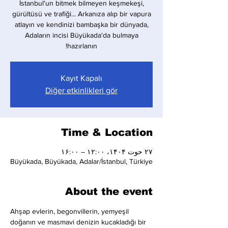
İstanbul'un bitmek bilmeyen keşmekeşi,
gürültüsü ve trafiği... Arkanıza alıp bir vapura
atlayın ve kendinizi bambaşka bir dünyada,
Adaların incisi Büyükada'da bulmaya
hazırlanın!
Kayıt Kapalı
Diğer etkinlikleri gör
Time & Location
۲۷ حوت ۱۴۰۴، ۱۲:۰۰ – ۱۶:۰۰
Büyükada, Büyükada, Adalar/İstanbul, Türkiye
About the event
Ahşap evlerin, begonvillerin, yemyeşil 
doğanın ve masmavi denizin kucakladığı bir 