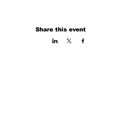
Share this event
فرم را پر کنید. ما به زودی برمی گردیم
isim, soyisim
Telefon
Bulunduğunuz il ve ilçe