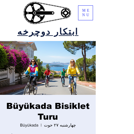
ME
NU
ابتکار دوچرخه
Büyükada Bisiklet
Turu
چهارشنبه ۲۷ حوت
  |  
Büyükada