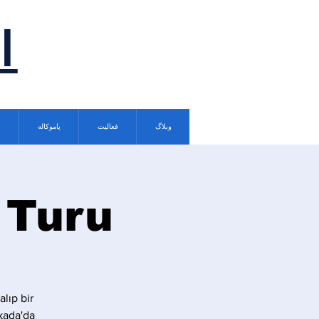
ا
وبلاگ
فعالیت
پاموکاله
 Turu
lıp bir
kada'da