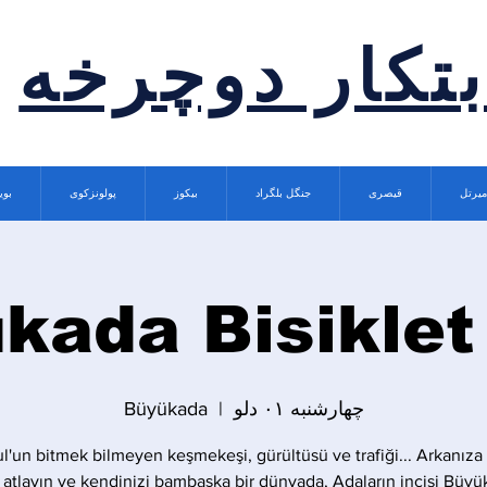
بتکار دوچرخه
میرتل
قیصری
جنگل بلگراد
بیکوز
پولونزکوی
بوی
kada Bisiklet
چهارشنبه ۰۱ دلو
  |  
Büyükada
ul'un bitmek bilmeyen keşmekeşi, gürültüsü ve trafiği... Arkanıza a
 atlayın ve kendinizi bambaşka bir dünyada, Adaların incisi Büyü