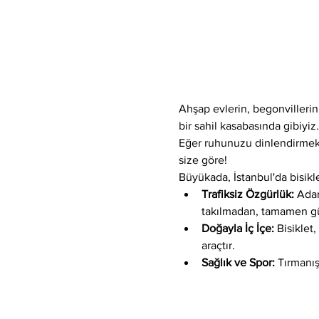
Ahşap evlerin, begonvilleri
bir sahil kasabasında gibiyiz.
Eğer ruhunuzu dinlendirmek
size göre!
Büyükada, İstanbul'da bisikle
Trafiksiz Özgürlük:
 Adan
takılmadan, tamamen gü
Doğayla İç İçe:
 Bisiklet
araçtır.
Sağlık ve Spor:
 Tırmanış