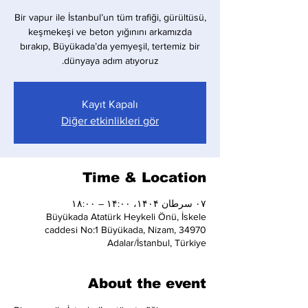
Bir vapur ile İstanbul’un tüm trafiği, gürültüsü,
keşmekeşi ve beton yığınını arkamızda
bırakıp, Büyükada’da yemyeşil, tertemiz bir
dünyaya adım atıyoruz.
Kayıt Kapalı
Diğer etkinlikleri gör
Time & Location
۰۷ سرطان ۱۴۰۴، ۱۴:۰۰ – ۱۸:۰۰
Büyükada Atatürk Heykeli Önü, İskele
caddesi No:1 Büyükada, Nizam, 34970
Adalar/İstanbul, Türkiye
About the event