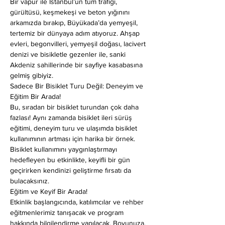
Bir vapur ile İstanbul’un tüm trafiği, 
gürültüsü, keşmekeşi ve beton yığınını 
arkamızda bırakıp, Büyükada’da yemyeşil, 
tertemiz bir dünyaya adım atıyoruz. Ahşap 
evleri, begonvilleri, yemyeşil doğası, lacivert 
denizi ve bisikletle gezenler ile, sanki 
Akdeniz sahillerinde bir sayfiye kasabasına 
gelmiş gibiyiz.
Sadece Bir Bisiklet Turu Değil: Deneyim ve 
Eğitim Bir Arada!
Bu, sıradan bir bisiklet turundan çok daha 
fazlası! Aynı zamanda bisiklet ileri sürüş 
eğitimi, deneyim turu ve ulaşımda bisiklet 
kullanımının artması için harika bir örnek. 
Bisiklet kullanımını yaygınlaştırmayı 
hedefleyen bu etkinlikte, keyifli bir gün 
geçirirken kendinizi geliştirme fırsatı da 
bulacaksınız.
Eğitim ve Keyif Bir Arada!
Etkinlik başlangıcında, katılımcılar ve rehber 
eğitmenlerimiz tanışacak ve program 
hakkında bilgilendirme yapılacak. Boyunuza, 