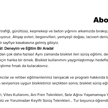
Abo
m trafiği, gürültüsü, keşmekeşi ve beton yığınını arkamızda bırakı
yoruz. Ahşap evleri, begonvilleri, yemyeşil doğası, lacivert denizi
r sayfiye kasabasına gelmiş gibiyiz.
il: Deneyim ve Eğitim Bir Arada!
ndan çok daha fazlası! Aynı zamanda bisiklet ileri sürüş eğitimi, 
için harika bir örnek. Bisiklet kullanımını yaygınlaştırmayı hedefley
ştirme fırsatı da bulacaksınız.
lımcılar ve rehber eğitmenlerimiz tanışacak ve program hakkında b
seviyenize uygun bisikletinizi seçtikten sonra, bisiklet sürüş eğ
ri, Vites Kullanımı, Ani Fren Teknikleri, Sele Ağrısı Yaşamamaya 
olü ve Yorulmadan Keyifli Sürüş Teknikleri… Tur boyunca öğrendi