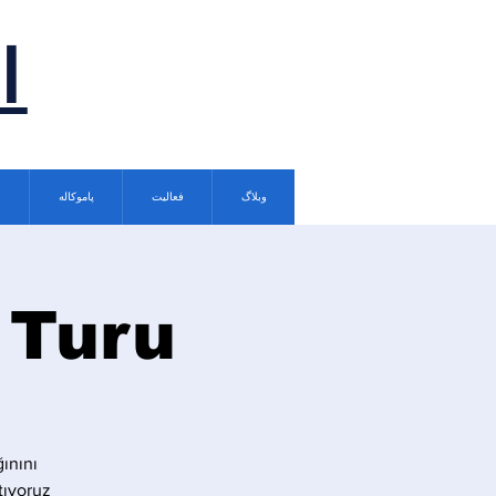
ا
وبلاگ
فعالیت
پاموکاله
 Turu
ğınını
ıyoruz.