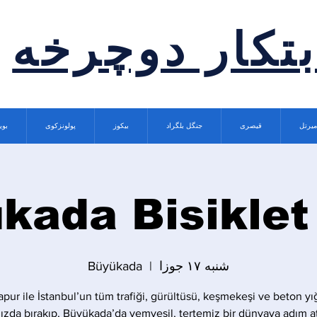
بتکار دوچرخه
میرتل
قیصری
جنگل بلگراد
بیکوز
پولونزکوی
بوی
kada Bisiklet
شنبه ۱۷ جوزا
  |  
Büyükada
apur ile İstanbul’un tüm trafiği, gürültüsü, keşmekeşi ve beton yı
ızda bırakıp, Büyükada’da yemyeşil, tertemiz bir dünyaya adım at