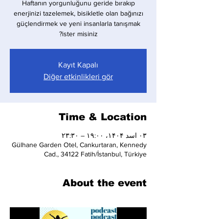
Haftanın yorgunluğunu geride bırakıp
enerjinizi tazelemek, bisikletle olan bağınızı
güçlendirmek ve yeni insanlarla tanışmak
ister misiniz?
Kayıt Kapalı
Diğer etkinlikleri gör
Time & Location
۰۳ اسد ۱۴۰۴، ۱۹:۰۰ – ۲۳:۳۰
Gülhane Garden Otel, Cankurtaran, Kennedy
Cad., 34122 Fatih/İstanbul, Türkiye
About the event