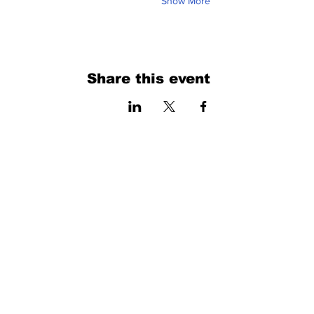
Show More
Share this event
فرم را پر کنید. ما به زودی برمی گردیم
isim, soyisim
Telefon