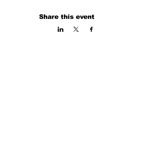
Share this event
فرم را پر کنید. ما به زودی برمی گردیم
isim, soyisim
Telefon
Bulunduğunuz il ve ilçe