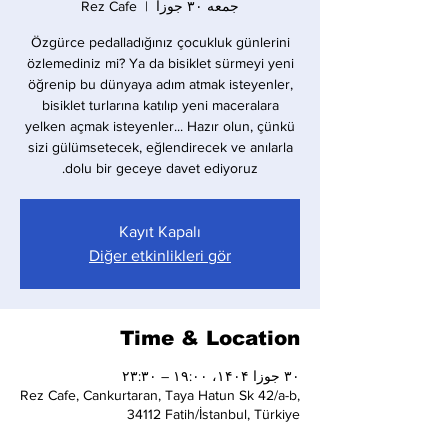
جمعه ۳۰ جوزا
  |  
Rez Cafe
Özgürce pedalladığınız çocukluk günlerini
özlemediniz mi? Ya da bisiklet sürmeyi yeni
öğrenip bu dünyaya adım atmak isteyenler,
bisiklet turlarına katılıp yeni maceralara
yelken açmak isteyenler... Hazır olun, çünkü
sizi gülümsetecek, eğlendirecek ve anılarla
dolu bir geceye davet ediyoruz.
Kayıt Kapalı
Diğer etkinlikleri gör
Time & Location
۳۰ جوزا ۱۴۰۴، ۱۹:۰۰ – ۲۳:۳۰
Rez Cafe, Cankurtaran, Taya Hatun Sk 42/a-b,
34112 Fatih/İstanbul, Türkiye