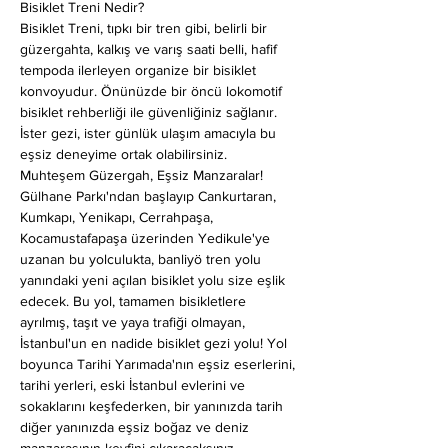
Bisiklet Treni Nedir?
Bisiklet Treni, tıpkı bir tren gibi, belirli bir 
güzergahta, kalkış ve varış saati belli, hafif 
tempoda ilerleyen organize bir bisiklet 
konvoyudur. Önünüzde bir öncü lokomotif 
bisiklet rehberliği ile güvenliğiniz sağlanır. 
İster gezi, ister günlük ulaşım amacıyla bu 
eşsiz deneyime ortak olabilirsiniz.
Muhteşem Güzergah, Eşsiz Manzaralar!
Gülhane Parkı'ndan başlayıp Cankurtaran, 
Kumkapı, Yenikapı, Cerrahpaşa, 
Kocamustafapaşa üzerinden Yedikule'ye 
uzanan bu yolculukta, banliyö tren yolu 
yanındaki yeni açılan bisiklet yolu size eşlik 
edecek. Bu yol, tamamen bisikletlere 
ayrılmış, taşıt ve yaya trafiği olmayan, 
İstanbul'un en nadide bisiklet gezi yolu! Yol 
boyunca Tarihi Yarımada'nın eşsiz eserlerini, 
tarihi yerleri, eski İstanbul evlerini ve 
sokaklarını keşfederken, bir yanınızda tarih 
diğer yanınızda eşsiz boğaz ve deniz 