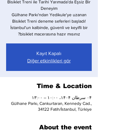
Bisiklet Treni ile Tarihi Yarımada'da Eşsiz Bir
Gülhane Parkı'ndan Yedikule'ye uzanan
Bisiklet Treni deneme seferleri başladı!
İstanbul'un kalbinde, güvenli ve keyifli bir
bisiklet macerasına hazır mısınız?
Kayıt Kapalı
Diğer etkinlikleri gör
Time & Location
۰۴ سرطان ۱۴۰۴، ۱۰:۰۰ – ۱۳:۰۰
Gülhane Parkı, Cankurtaran, Kennedy Cad.,
34122 Fatih/İstanbul, Türkiye
About the event