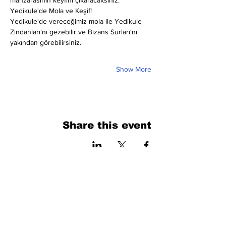
manzarasının keyfini çıkaracaksınız.
Yedikule'de Mola ve Keşif!
Yedikule'de vereceğimiz mola ile Yedikule 
Zindanları'nı gezebilir ve Bizans Surları'nı 
yakından görebilirsiniz.
Show More
Share this event
فرم را پر کنید. ما به زودی برمی گردیم
isim, soyisim